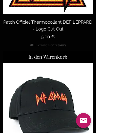
Patch Officiel Thermocollant DEF LEPPARD
- Logo Cut Out
Preis
5,00 €
🚚 Livraison & retours
In den Warenkorb