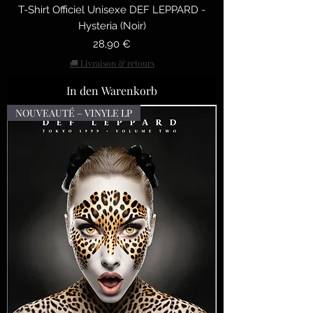
T-Shirt Officiel Unisexe DEF LEPPARD -
Hysteria (Noir)
Preis
28,90 €
🚚 Livraison & retours
In den Warenkorb
NOUVEAUTÉ – VINYLE LP