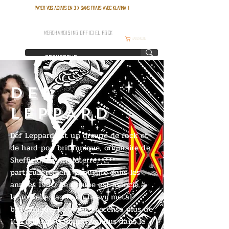
Payer vos achats en 3 x sans frais avec Klarna !
FRANCE ROCK SHOP
MERCHANDISING OFFICIEL ROCK
Warenkorb
DEF
LEPPARD
Def Leppard est un groupe de rock et
de hard-pop britannique, originaire de
Sheffield, en Angleterre,
particulièrement populaire dans les
années 1980. Le groupe est associé à
la nouvelle vague du heavy metal
britannique. Le groupe recense plus de
100 millions d'albums vendus dans le