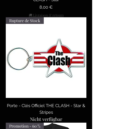
Preis
8,00 €
🚚 Livraison & retours
Rupture de Stock
Porte - Clés Officiel THE CLASH - Star &
Stripes
Nicht verfügbar
Promotion - 60 %