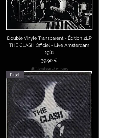
Double Vinyle Transparent - Édition 2LP
THE CLASH Officiel - Live Amsterdam
1981
Preis
39,90 €
🚚 Livraison & retours
Patch