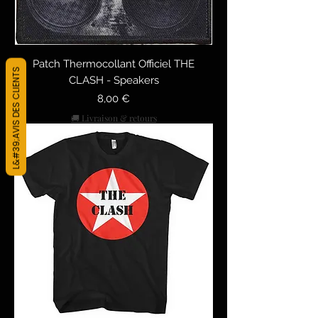
Patch Thermocollant Officiel THE
L&#39;AVIS DES CLIENTS
CLASH - Speakers
Preis
8,00 €
🚚 Livraison & retours