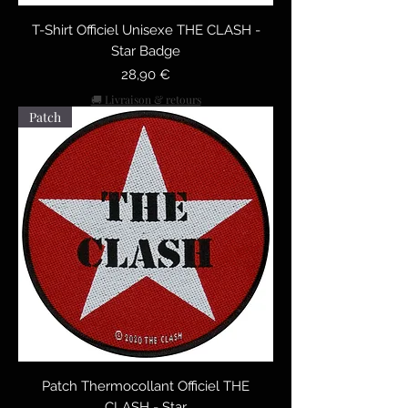
T-Shirt Officiel Unisexe THE CLASH -
Star Badge
Preis
28,90 €
🚚 Livraison & retours
Patch
Patch Thermocollant Officiel THE
CLASH - Star