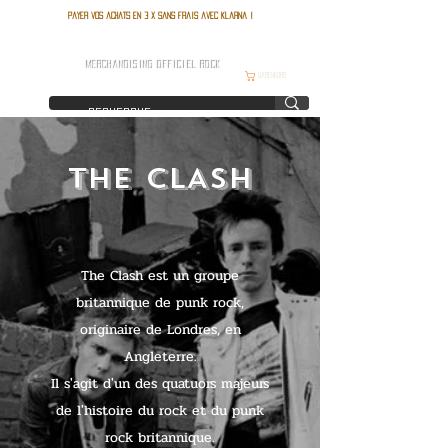
Payer vos achats en 3 x sans frais avec Klarna !
FRANCE ROCK SHOP
MERCHANDISING OFFICIEL ROCK
Warenkorb
THE CLASH
The Clash est un groupe
britannique de punk rock,
originaire de Londres, en
Angleterre.
Il s'agit d'un des quatuors majeurs
de l'histoire du rock et du punk
rock britannique.