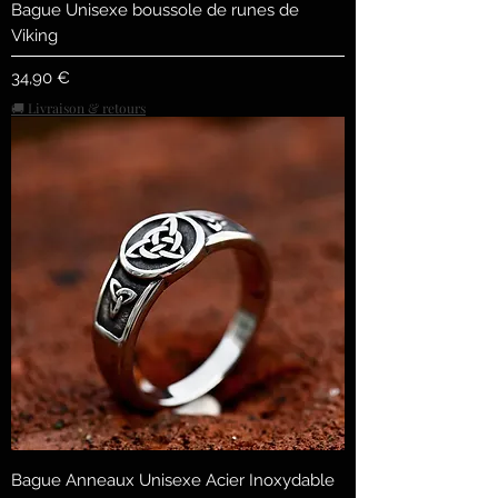
Bague Unisexe boussole de runes de
Viking
Preis
34,90 €
🚚 Livraison & retours
Bague Anneaux Unisexe Acier Inoxydable