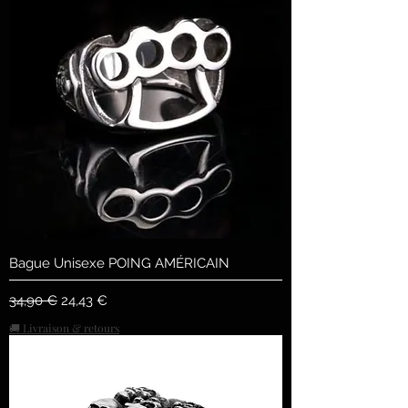
Bague Unisexe POING AMÉRICAIN
Standardpreis
Sale-Preis
34,90 €
24,43 €
🚚 Livraison & retours