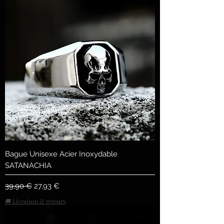
Bague Unisexe Acier Inoxydable
SATANACHIA
Standardpreis
Sale-Preis
39,90 €
27,93 €
🚚 Livraison & retours