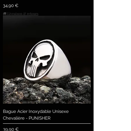
Preis
34,90 €
🚚 Livraison & retours
Bague Acier Inoxydable Unisexe
Chevalière - PUNISHER
Preis
39,90 €