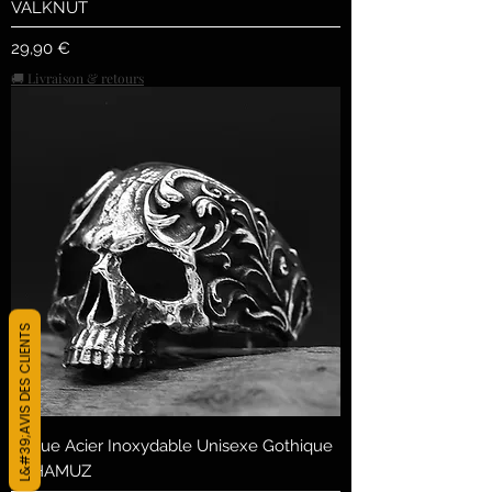
VALKNUT
Preis
29,90 €
🚚 Livraison & retours
L&#39;AVIS DES CLIENTS
Bague Acier Inoxydable Unisexe Gothique
- THAMUZ