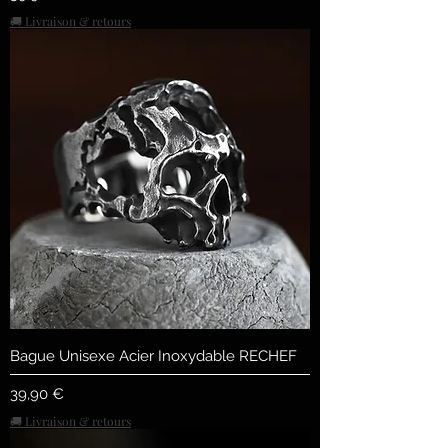
🚚 Livraison & retours
Bague Unisexe Acier Inoxydable RECHEF
Preis
39,90 €
🚚 Livraison & retours