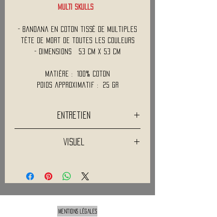
MULTI SKULLS
- Bandana en coton tissé de Multiples
tète de mort de toutes les couleurs
- Dimensions 53 cm x 53 cm
Matière : 100% Coton
Poids approximatif : 25 Gr
Entretien
Lavage a 30°C
Visuel
Pas de blanchiment
Les descriptifs et visuels ne sont pas
contractuels.
Pas de séchage en tambour
De nombreux paramètres sont pris en
Repassage à température faible
compte concernant le rendu visuel des
Mentions légales
produits (colorimétrie, paramètres de