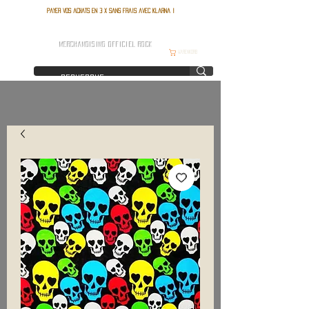
Payer vos achats en 3 x sans frais avec Klarna !
FRANCE ROCK SHOP
MERCHANDISING OFFICIEL ROCK
Warenkorb