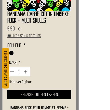
Bandana Carré Coton Unisexe
Rock - MULTI SKULLS
Preis
9,90 €
🚚 Livraison & retours
Couleur
*
L&#39;AVIS DES CLIENTS
Anzahl
*
Nicht verfügbar
Benachrichtigen lassen
Bandana Rock pour homme et femme -