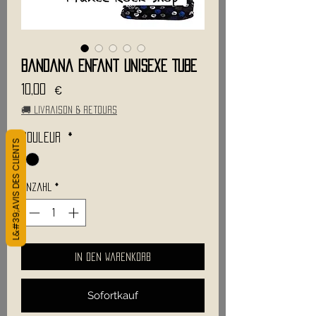
Bandana Enfant Unisexe TUBE
Preis
10,00 €
🚚 Livraison & retours
Couleur
*
L&#39;AVIS DES CLIENTS
Anzahl
*
In den Warenkorb
Sofortkauf