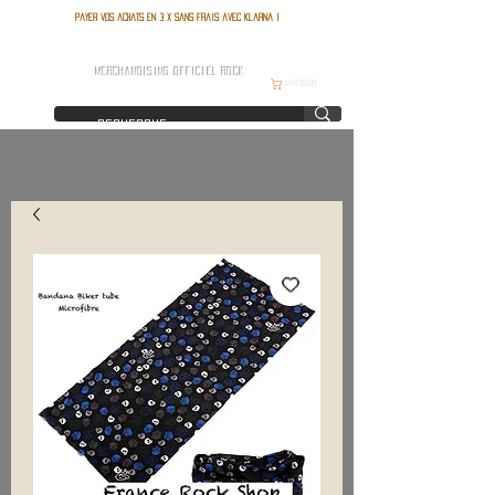
Payer vos achats en 3 x sans frais avec Klarna !
FRANCE ROCK SHOP
MERCHANDISING OFFICIEL ROCK
Warenkorb