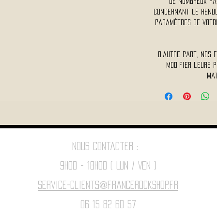
De nombreux pa
concernant le rendu 
paramètres de votre
D'autre part, nos 
modifier leurs p
mat
Nous contacter :
9h00 - 18H00 ( Lun / Ven )
Service-clients@francerockshop.fr
06 15 82 60 57