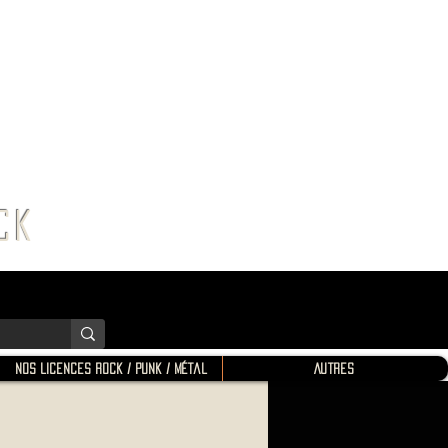
K SHOP
ROCK
Nos Licences Rock / Punk / Métal
Autres