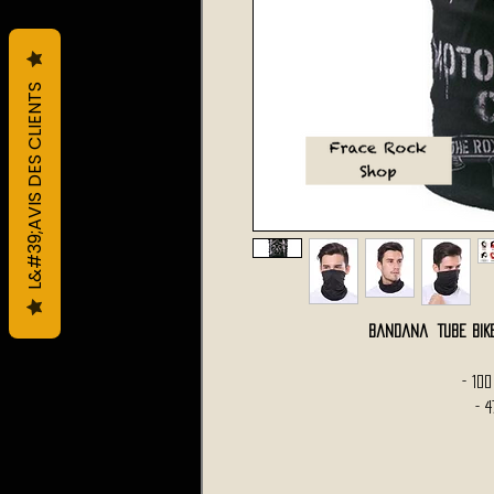
L&#39;AVIS DES CLIENTS
Bandana TUBE BI
- 10
- 