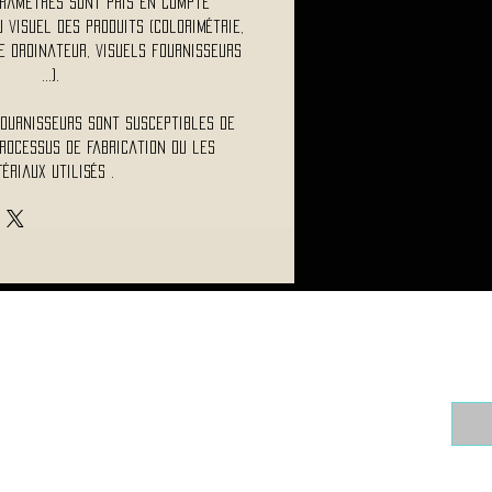
ramètres sont pris en compte
visuel des produits (colorimétrie,
 ordinateur, visuels fournisseurs
...).
fournisseurs sont susceptibles de
rocessus de fabrication ou les
ériaux utilisés .