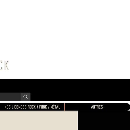
K SHOP
ROCK
Nos Licences Rock / Punk / Métal
Autres