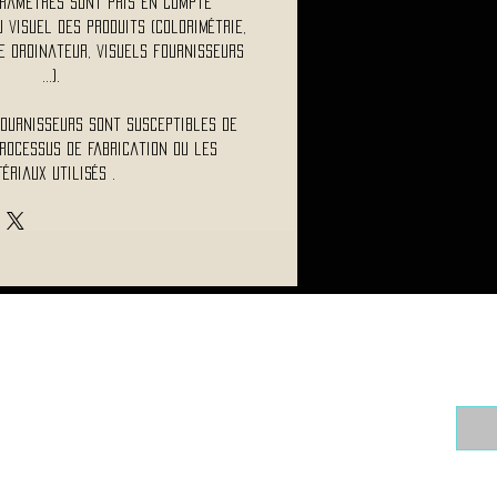
ramètres sont pris en compte
visuel des produits (colorimétrie,
 ordinateur, visuels fournisseurs
...).
fournisseurs sont susceptibles de
rocessus de fabrication ou les
ériaux utilisés .