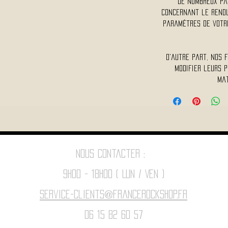
De nombreux pa
concernant le rendu 
paramètres de votre
D'autre part, nos 
modifier leurs p
mat
Nous contacter :
9h00 - 18H00 ( Lun / Ven )
Service-clients@francerockshop.fr
06 15 82 60 57