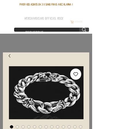
Payer vos achats en 3 x sans frais avec Klarna !
FRANCE ROCK SHOP
MERCHANDISING OFFICIEL ROCK
Warenkorb