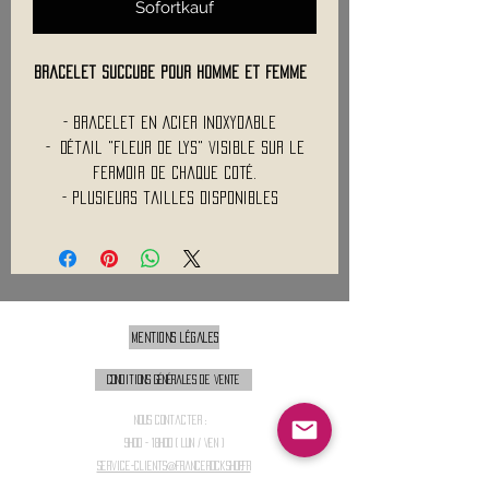
Sofortkauf
Bracelet SUCCUBE pour Homme et Femme
- Bracelet en Acier Inoxydable
- Détail "fleur de lys" visible sur le
fermoir de chaque coté.
- Plusieurs tailles disponibles
Mentions légales
Conditions générales de vente
Nous contacter :
9h00 - 18H00 ( Lun / Ven )
Service-clients@francerockshop.fr
06 15 82 60 57