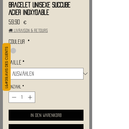
Bracelet Unisexe SUCCUBE
Acier Inoxydable
Preis
59,90 €
🚚 Livraison & retours
Couleur
*
L&#39;AVIS DES CLIENTS
Taille
*
Anzahl
*
In den Warenkorb