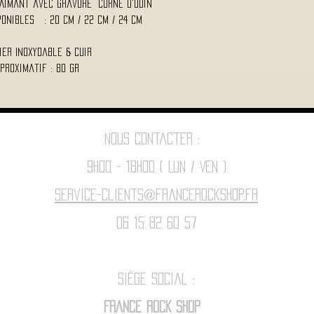
t Aimant avec Gravure Corne d'Odin
sponibles : 20 Cm / 22 Cm / 24 Cm
cier Inoxydable & cuir
proximatif : 80 Gr
Nous contacter :
9h00 - 18H00 ( Lun / Ven )
Service-clients@francerockshop.fr
06 15 82 60 57
Siège Social :
FRANCE ROCK SHOP