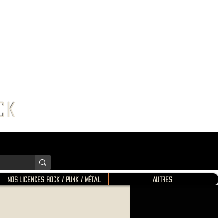
K SHOP
ROCK
Nos Licences Rock / Punk / Métal
Autres