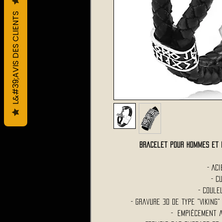
L&#39;AVIS DES CLIENTS
Bracelet Pour Hommes et 
- Ac
- C
- Coule
- Gravure 3D de type "Viking
- Empiècement 