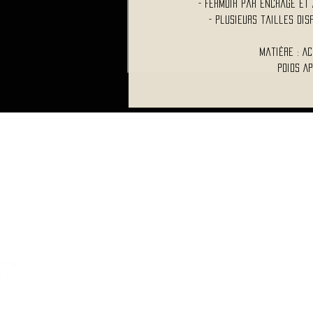
- Fermoir par encrage e
- Plusieurs tailles di
Matière : A
Poids Ap