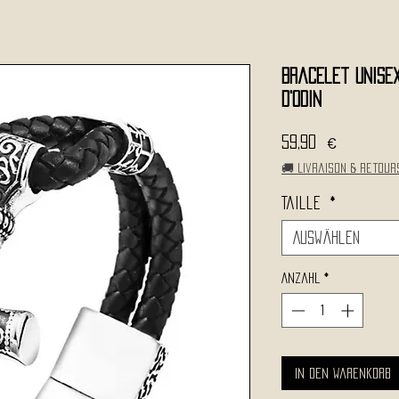
Bracelet Unisex
d'Odin
Preis
59,90 €
🚚 Livraison & retour
Taille
*
Auswählen
Anzahl
*
In den Warenkorb