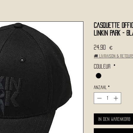
Casquette Offi
LINKIN PARK - B
Preis
24,90 €
🚚 Livraison & retour
Couleur
*
Anzahl
*
In den Warenkorb