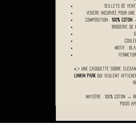
Œillets de vent
Visière incurvée pour une
Composition :
100% coton
→
Broderie de 
G
Couleu
Motif : Bla
Fermetur
👉 Une casquette sobre, élégan
Linkin Park
qui veulent afficher
r
Matière : 100% coton → r
Poids Ap