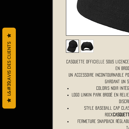
L&#39;AVIS DES CLIENTS
Casquette officielle sous licence
en brod
Un accessoire incontournable po
gardant un s
Coloris noir inté
Logo Linkin Park brodé en reli
discr
Style baseball cap clas
rock
Casquett
Fermeture snapback réglabl
t