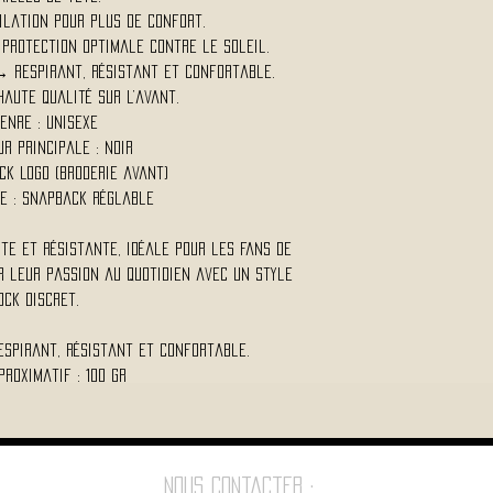
ilation pour plus de confort.
 protection optimale contre le soleil.
 respirant, résistant et confortable.
haute qualité sur l’avant.
enre : Unisexe
r principale : Noir
ck Logo (broderie avant)
e : Snapback réglable
te et résistante, idéale pour les fans de
 leur passion au quotidien avec un style
ock discret.
espirant, résistant et confortable.
proximatif : 100 Gr
Nous contacter :