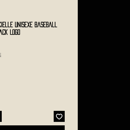
cielle Unisexe Baseball
lack Logo
s