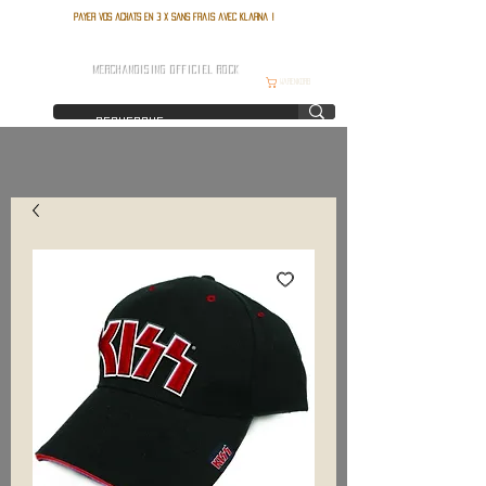
Payer vos achats en 3 x sans frais avec Klarna !
FRANCE ROCK SHOP
MERCHANDISING OFFICIEL ROCK
Warenkorb