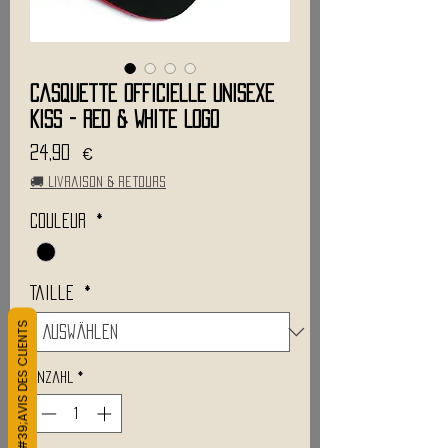
Casquette Officielle Unisexe
KISS - Red & White Logo
Preis
24,90 €
🚚 Livraison & retours
Couleur
*
Taille
*
L&#39;AVIS DES CLIENTS
Anzahl
*