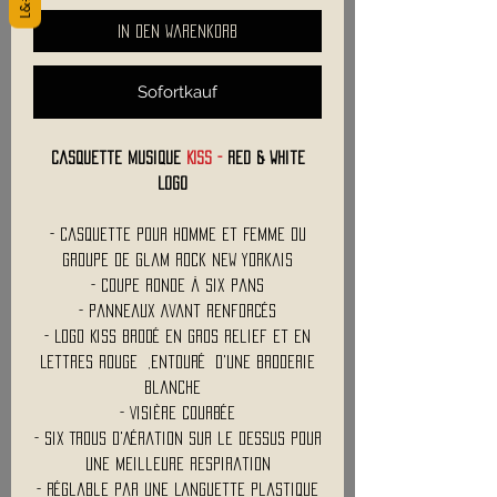
In den Warenkorb
Sofortkauf
Casquette Musique
KISS -
Red & White
Logo
- Casquette Pour Homme et Femme du
Groupe de Glam Rock New Yorkais
- Coupe Ronde à Six Pans
- Panneaux Avant Renforcés
- Logo Kiss Brodé en Gros Relief et en
Lettres Rouge ,Entouré d'une broderie
blanche
- Visière Courbée
- Six Trous d'Aération sur le Dessus Pour
une Meilleure Respiration
- Réglable par une Languette Plastique