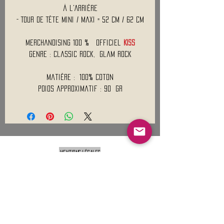
à l'Arrière
- Tour de Tête Mini / Maxi = 52 cm / 62 cm
Merchandising 100 % Officiel
KISS
Genre : Classic Rock, Glam Rock
Matière : 100% Coton
Poids approximatif : 90 Gr
Mentions légales
Conditions générales de vente
Nous contacter :
9h00 - 18H00 ( Lun / Ven )
Service-clients@francerockshop.fr
06 15 82 60 57