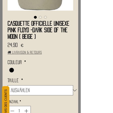
Casquette Officielle Unisexe
PINK FLOYD -Dark Side of the
Moon ( Beige )
Preis
24,90 €
🚚 Livraison & retours
Couleur
*
Taille
*
L&#39;AVIS DES CLIENTS
Anzahl
*