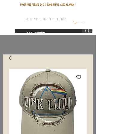
Payer vos achats en 3 x sans frais avec Klarna !
FRANCE ROCK SHOP
MERCHANDISING OFFICIEL ROCK
Warenkorb