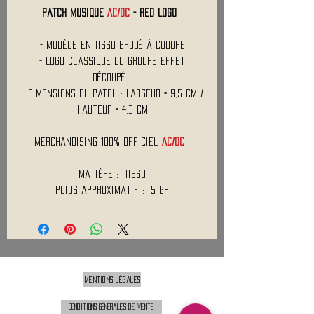
Patch Musique
AC/DC
- Red Logo
- Modèle en Tissu Brodé à Coudre
- Logo Classique du Groupe effet
découpé
- Dimensions du Patch : Largeur = 9,5 cm /
Hauteur = 4,3 cm
Merchandising 100% Officiel
AC/DC
Matière : Tissu
Poids approximatif : 5 Gr
Mentions légales
Conditions générales de vente