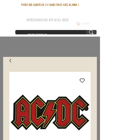
Payer vos achats en 3 x sans frais avec Klarna !
FRANCE ROCK SHOP
MERCHANDISING OFFICIEL ROCK
Warenkorb