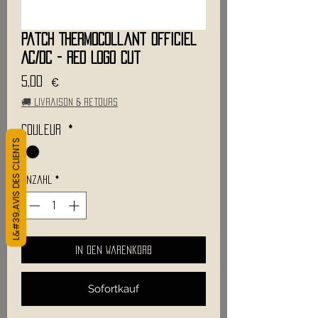
Patch Thermocollant Officiel
AC/DC - Red Logo Cut
Preis
5,00 €
🚚 Livraison & retours
Couleur
*
L&#39;AVIS DES CLIENTS
Anzahl
*
In den Warenkorb
Sofortkauf