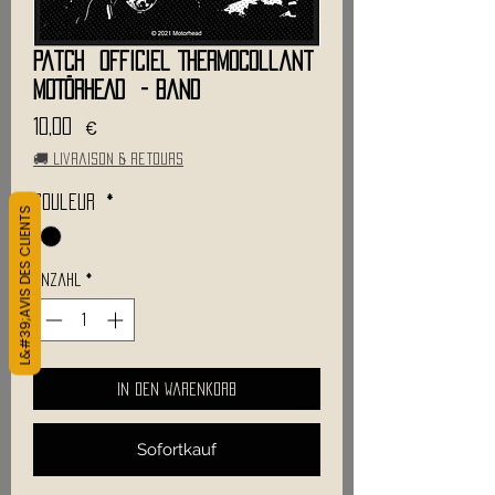
Patch Officiel Thermocollant
MOTÖRHEAD - Band
Preis
10,00 €
🚚 Livraison & retours
Couleur
*
L&#39;AVIS DES CLIENTS
Anzahl
*
In den Warenkorb
Sofortkauf