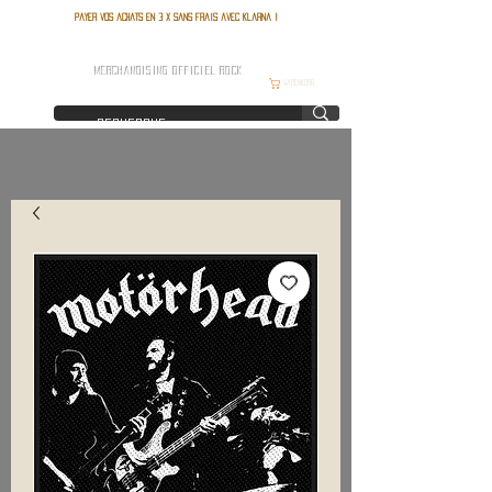
Payer vos achats en 3 x sans frais avec Klarna !
FRANCE ROCK SHOP
MERCHANDISING OFFICIEL ROCK
Warenkorb