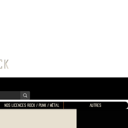
K SHOP
ROCK
Nos Licences Rock / Punk / Métal
Autres