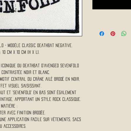
ld - Modèle Classic Deathbat Negative.
 10 cm x 10 cm (H x L).
 iconique du Deathbat d'Avenged Sevenfold
 contrastée noir et blanc.
motif central du crâne ailé brodé en noir,
fet visuel saisissant.
haut et 'SEVENFOLD' en bas sont également
vintage, apportant un style rock classique.
Matière :
ter avec finition brodée.
une application facile sur vêtements, sacs
u accessoires.