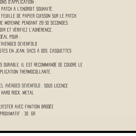
ons d'application :
 patch à l'endroit souhaité.
 feuille de papier cuisson sur le patch.
e moyenne pendant 20-30 secondes.
dir et vérifiez l'adhérence.
Idéal pour :
d'Avenged Sevenfold
stes en jean, sacs à dos, casquettes
us durable, il est recommandé de coudre le
pplication thermocollante.
iel
AVENGED SEVENFOLD
, Sous Licence
 Hard Rock, Metal
lyester avec finition brodée
proximatif : 30 Gr