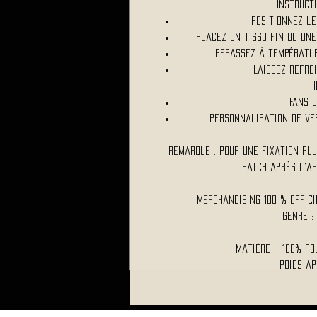
Instructi
Positionnez le
Placez un tissu fin ou une
Repassez à températur
Laissez refroi
Fans 
Personnalisation de ve
Remarque : Pour une fixation pl
patch après l'a
Merchandising 100 % Offic
Genre :
Matière : 100% po
Poids ap