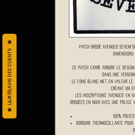
Patch brodé Avenged Sevenfo
L&#39;AVIS DES CLIENTS
Dimensions :
Ce patch carré arbore le design
dans une version
Le fond blanc met en valeur le 
créant un ef
Les inscriptions 'AVENGED' en 
brodées en noir avec une police 
100% polyes
Bordure thermocollante pour 
o