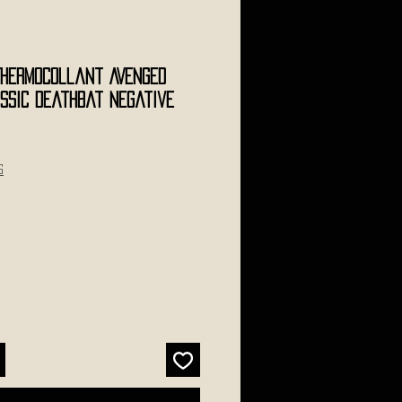
 Thermocollant AVENGED
assic Deathbat Negative
s