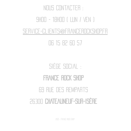
Nous contacter :
9h00 - 18H00 ( Lun / Ven )
Service-clients@francerockshop.fr
06 15 82 60 57
Siège Social :
FRANCE ROCK SHOP
69 Rue des Remparts
26300
CHATEAUNEUF-SUR-ISÈRE
2025 - FRANCE ROCK SHOp