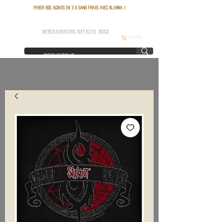
Payer vos achats en 3 x sans frais avec Klarna !
FRANCE ROCK SHOP
MERCHANDISING OFFICIEL ROCK
Warenkorb