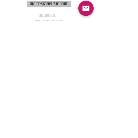
Conditions générales de vente
Nous contacter :
9h00 - 18H00 ( Lun / Ven )
Service-clients@francerockshop.fr
06 15 82 60 57
Siège Social :
FRANCE ROCK SHOP
69 Rue des Remparts
26300
CHATEAUNEUF-SUR-ISÈRE
S'abonner :
Entrer votre email
Envoi