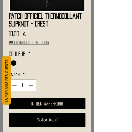
Patch Officiel Thermocollant
SLIPKNOT - Crest
Preis
10,00 €
🚚 Livraison & retours
Couleur
*
L&#39;AVIS DES CLIENTS
Anzahl
*
In den Warenkorb
Sofortkauf