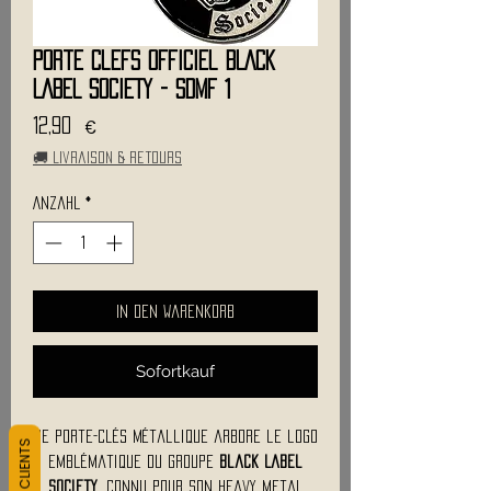
Porte clefs Officiel BLACK
LABEL SOCIETY - SDMF 1
Preis
12,90 €
🚚 Livraison & retours
Anzahl
*
In den Warenkorb
Sofortkauf
Ce porte-clés métallique arbore le logo
emblématique du groupe
Black Label
Society
, connu pour son heavy metal