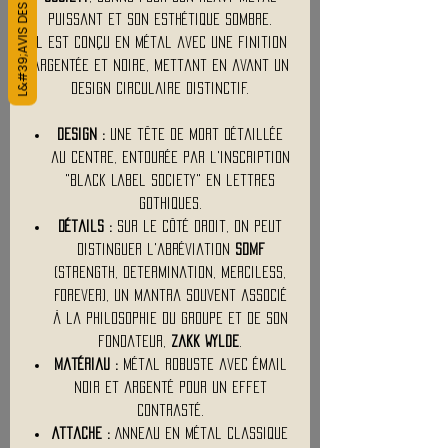
L&#39;AVIS DES CLIENTS
puissant et son esthétique sombre.
Il est conçu en métal avec une finition
argentée et noire, mettant en avant un
design circulaire distinctif.
Design :
Une tête de mort détaillée
au centre, entourée par l'inscription
"Black Label Society" en lettres
gothiques.
Détails :
Sur le côté droit, on peut
distinguer l'abréviation
SDMF
(Strength, Determination, Merciless,
Forever), un mantra souvent associé
à la philosophie du groupe et de son
fondateur,
Zakk Wylde
.
Matériau :
Métal robuste avec émail
noir et argenté pour un effet
contrasté.
Attache :
Anneau en métal classique