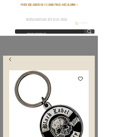
Payer vos achats en 3 x sans frais avec Klarna !
FRANCE ROCK SHOP
MERCHANDISING OFFICIEL ROCK
Warenkorb