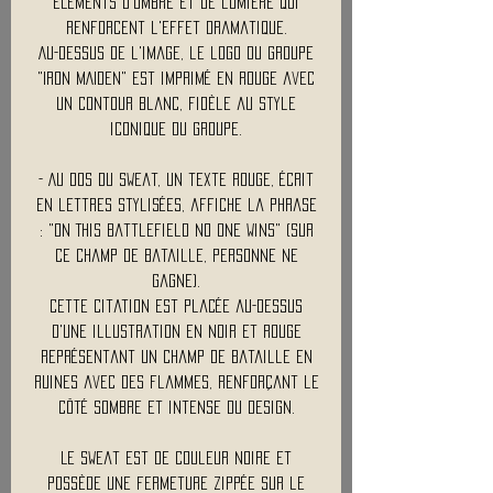
éléments d'ombre et de lumière qui
renforcent l'effet dramatique.
Au-dessus de l'image, le logo du groupe
"IRON MAIDEN" est imprimé en rouge avec
un contour blanc, fidèle au style
iconique du groupe.
- Au dos du sweat, un texte rouge, écrit
en lettres stylisées, affiche la phrase
: "On This Battlefield No One Wins" (Sur
ce champ de bataille, personne ne
gagne).
Cette citation est placée au-dessus
d'une illustration en noir et rouge
représentant un champ de bataille en
ruines avec des flammes, renforçant le
côté sombre et intense du design.
Le sweat est de couleur noire et
possède une fermeture zippée sur le