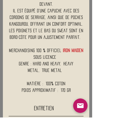
devant.
Il est équipé d'une capuche avec des
cordons de serrage, ainsi que de poches
kangourou, offrant un confort optimal.
Les poignets et le bas du sweat sont en
bord-côte pour un ajustement parfait.
Merchandising 100 % Officiel
IRON MAIDEN
Sous Licence
Genre : Hard And Heavy, Heavy
Metal, True Metal
Matière : 100% Coton
Poids approximatif : 170 Gr
entretien
Lavage a 30°C
visuel
Pas de blanchiment