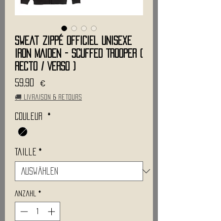
Sweat Zippé Officiel Unisexe
IRON MAIDEN - Scuffed Trooper (
Recto / Verso )
Preis
59,90 €
🚚 Livraison & retours
Couleur
*
Taille
*
Anzahl
*