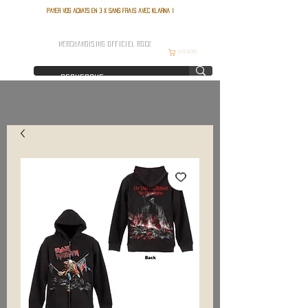
Payer vos achats en 3 x sans frais avec Klarna !
FRANCE ROCK SHOP
MERCHANDISING OFFICIEL ROCK
Warenkorb