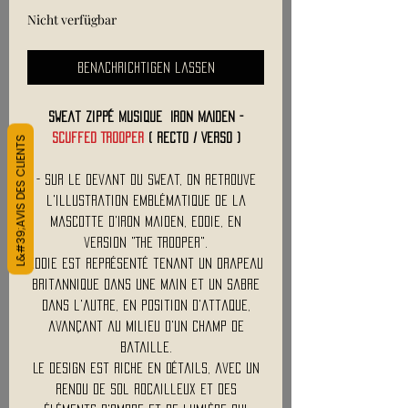
Nicht verfügbar
Benachrichtigen lassen
Sweat Zippé Musique IRON MAIDEN -
L&#39;AVIS DES CLIENTS
Scuffed Trooper
( Recto / Verso )
- Sur le devant du sweat, on retrouve
l'illustration emblématique de la
mascotte d'Iron Maiden, Eddie, en
version "The Trooper".
Eddie est représenté tenant un drapeau
britannique dans une main et un sabre
dans l'autre, en position d'attaque,
avançant au milieu d'un champ de
bataille.
Le design est riche en détails, avec un
rendu de sol rocailleux et des