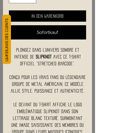
In den Warenkorb
L&#39;AVIS DES CLIENTS
Sofortkauf
Plongez dans l’univers sombre et
intense de
Slipknot
avec ce t-shirt
officiel “Stretched Barcode”.
Conçu pour les vrais fans du légendaire
groupe de metal américain, ce modèle
allie style, puissance et authenticité.
Le devant du t-shirt affiche le logo
emblématique Slipknot dans son
lettrage blanc texturé, surmontant
une image saisissante des membres du
groupe dans leurs masques iconiques.