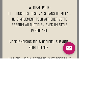
🔥 Idéal pour :
Les concerts, festivals, fans de metal,
ou simplement pour afficher votre
passion au quotidien avec un style
percutant.
Merchandising 100 % Officiel
SLIPKNOT
,
Sous Licence
Matière : 100 % coton doux et résistant
Poids Approximatif : 140 Gr
Mentions légales
Conditions générales de vente