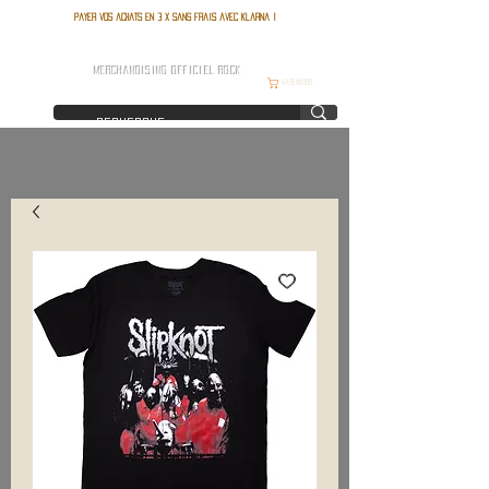
Payer vos achats en 3 x sans frais avec Klarna !
FRANCE ROCK SHOP
MERCHANDISING OFFICIEL ROCK
Warenkorb