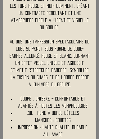
Les tons rouge et noir dominent, créant
un contraste percutant et une
atmosphère fidèle à l’identité visuelle
du groupe.
Au dos, une impression spectaculaire du
logo Slipknot sous forme de code-
barres allongé rouge et blanc, donnant
un effet visuel unique et agressif.
Ce motif “Stretched Barcode” symbolise
la fusion du chaos et de l’ordre propre
à l’univers du groupe.
Coupe : Unisexe – confortable et
adaptée à toutes les morphologies
Col : Rond à bords côtelés
Manches : Courtes
Impression : Haute qualité, durable
au lavage