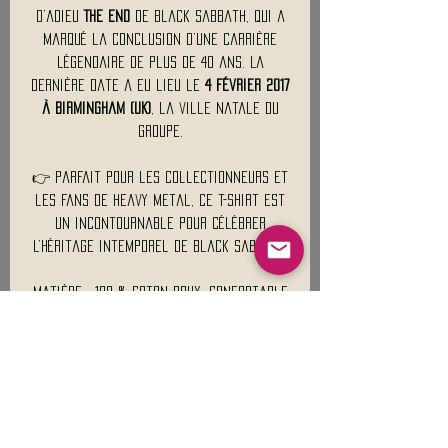
d’adieu
THE END
de Black Sabbath, qui a
marqué la conclusion d’une carrière
légendaire de plus de 40 ans. La
dernière date a eu lieu le
4 février 2017
à Birmingham (UK)
, la ville natale du
groupe.
👉 Parfait pour les collectionneurs et
les fans de heavy metal, ce t-shirt est
un incontournable pour célébrer
l’héritage intemporel de Black Sabbath.
Matière : 100 % coton doux, confortable
et respirant.
Poids Approximatif : 180 Gr