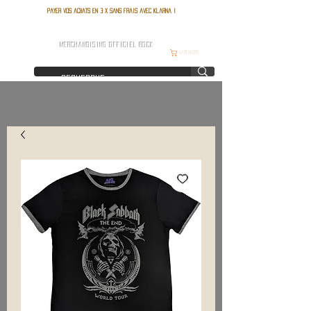
Payer vos achats en 3 x sans frais avec Klarna !
FRANCE ROCK SHOP
MERCHANDISING OFFICIEL ROCK
Warenkorb