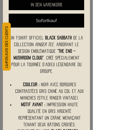
In den Warenkorb
Sofortkauf
L&#39;AVIS DES CLIENTS
Un t-shirt officiel
Black Sabbath
de la
collection
Ringer Tee
, arborant le
design emblématique
“The End –
Mushroom Cloud”
, créé spécialement
pour la tournée d’adieu légendaire du
groupe.
Couleur :
noir avec bordures
contrastées gris chiné au col et aux
manches (style ringer vintage).
Motif avant :
impression haute
qualité en gris argenté
représentant un crâne menaçant
tenant deux bâtons croisés,