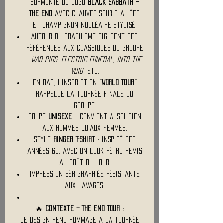
surmonté du logo
Black Sabbath –
The End
avec chauves-souris ailées
et champignon nucléaire stylisé.
Autour du graphisme figurent des
références aux classiques du groupe
:
War Pigs
,
Electric Funeral
,
Into the
Void
, etc.
En bas, l’inscription
“World Tour”
rappelle la tournée finale du
groupe.
Coupe
unisexe
– convient aussi bien
aux hommes qu’aux femmes.
Style
Ringer T-Shirt
: inspiré des
années 60, avec un look rétro remis
au goût du jour.
Impression sérigraphiée résistante
aux lavages.
🔥
Contexte – The End Tour :
Ce design rend hommage à la tournée