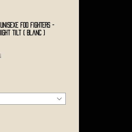
 Unisexe FOO FIGHTERS -
ight Tilt ( Blanc )
s