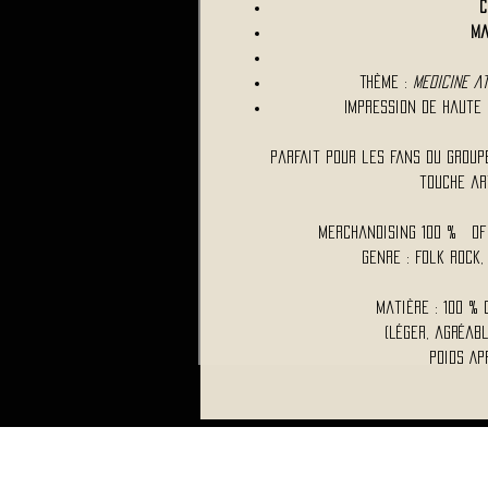
C
Ma
Thème :
Medicine At
Impression de haute
Parfait pour les fans du group
touche ar
Merchandising 100 % O
Genre : Folk Rock,
Matière : 100 %
(léger, agréab
Poids Ap