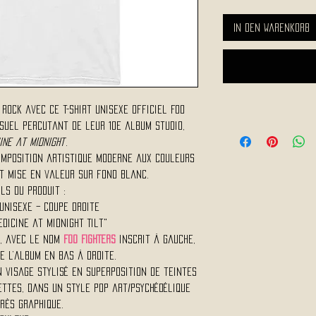
In den Warenkorb
rock avec ce t-shirt unisexe officiel Foo
visuel percutant de leur 10e album studio,
ine at Midnight
.
omposition artistique moderne aux couleurs
t mise en valeur sur fond blanc.
ls du produit :
Unisexe – coupe droite
dicine at Midnight Tilt"
l, avec le nom
FOO FIGHTERS
inscrit à gauche,
e l’album en bas à droite.
 visage stylisé en superposition de teintes
ettes, dans un style pop art/psychédélique
rès graphique.