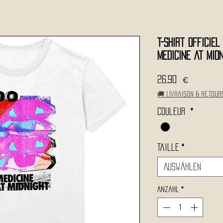
T-Shirt Officiel
Medicine At Midn
Preis
26,90 €
🚚 Livraison & retour
Couleur
*
Taille
*
Auswählen
Anzahl
*