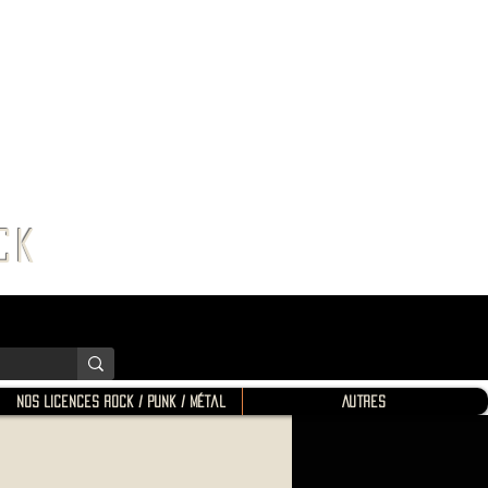
K SHOP
ROCK
Nos Licences Rock / Punk / Métal
Autres