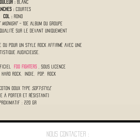
ouleur :
Blanc
nches :
Courtes
Col :
Rond
 Midnight
– 10e album du groupe
 qualité sur le devant uniquement
e ou pour un style rock affirmé avec une
tistique audacieuse.
fficiel
FOO FIGHTERS
, Sous Licence
 Hard Rock, Indie, Pop, Rock
 coton doux type
Soft-Style
le à porter et résistant)
proximatif : 220 Gr
Nous contacter :