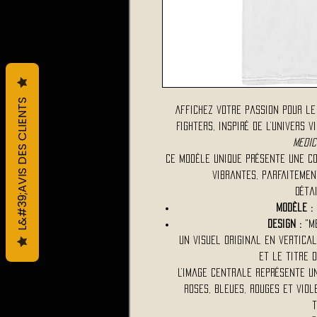
L&#39;AVIS DES CLIENTS
Affichez votre passion pour le 
Fighters, inspiré de l’univers 
Medic
Ce modèle unique présente une c
vibrantes, parfaitemen
Détai
Modèle :
Design :
"Me
Un visuel original en vertica
et le titre d
L’image centrale représente un
roses, bleues, rouges et viol
t