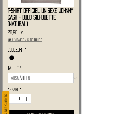
T-Shirt Officiel Unisexe JOHNNY
CASH - Bold Silhouette
(Natural)
Preis
28,90 €
🚚 Livraison & retours
Couleur
*
Taille
*
Anzahl
*
L&#39;AVIS DES CLIENTS