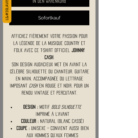
In den Warenkorb
Sofortkauf
Affichez fièrement votre passion pour
la légende de la musique country et
folk avec ce t-shirt officiel
Johnny
Cash
.
Son design audacieux met en avant la
célèbre silhouette du chanteur, guitare
en main, accompagnée du lettrage
imposant
CASH
en rouge et noir, pour un
rendu vintage et percutant.
Design :
Motif
Bold Silhouette
imprimé à l’avant
Couleur :
Natural (blanc cassé)
Coupe :
Unisexe – convient aussi bien
aux hommes qu’aux femmes