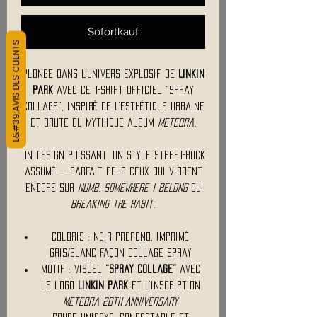
Sofortkauf
L&#39;AVIS DES CLIENTS
Plonge dans l’univers explosif de
Linkin
Park
avec ce t-shirt officiel “Spray
Collage”, inspiré de l’esthétique urbaine
et brute du mythique album
Meteora
.
Un design puissant, un style street-rock
assumé — parfait pour ceux qui vibrent
encore sur
Numb
,
Somewhere I Belong
ou
Breaking the Habit
.
Coloris : noir profond, imprimé
gris/blanc façon collage spray
Motif : visuel
“Spray Collage”
avec
le logo
Linkin Park
et l’inscription
Meteora 20th Anniversary