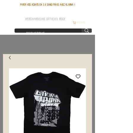
Payer vos achats en 3 x sans frais avec Klarna !
FRANCE ROCK SHOP
MERCHANDISING OFFICIEL ROCK
Warenkorb