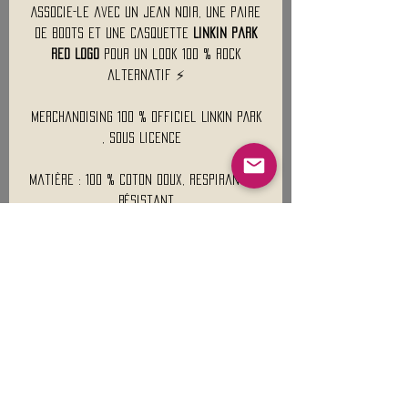
Associe-le avec un jean noir, une paire
de boots et une casquette
Linkin Park
Red Logo
pour un look 100 % rock
alternatif ⚡
Merchandising 100 % Officiel LINKIN PARK
, Sous Licence
Matière : 100 % coton doux, respirant et
résistant
Poids Approximatif : 130 Gr
Mentions légales
Conditions générales de vente
Nous contacter :