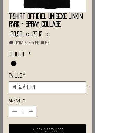
T-Shirt Officiel Unisexe LINKIN
PARK - Spray Collage
Standardpreis
Sale-
 28,90 € 
23,12 €
Preis
🚚 Livraison & retours
Couleur
*
Taille
*
Anzahl
*
In den Warenkorb