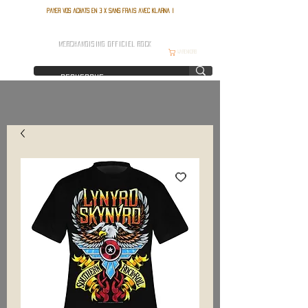
Payer vos achats en 3 x sans frais avec Klarna !
FRANCE ROCK SHOP
MERCHANDISING OFFICIEL ROCK
Warenkorb