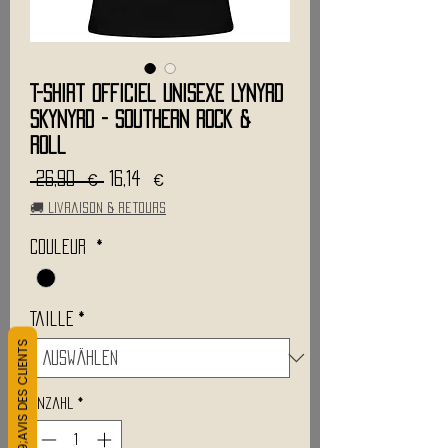
T-Shirt Officiel Unisexe LYNYRD
SKYNYRD - Southern Rock &
Roll
Standardpreis
Sale-
 26,90 € 
16,14 €
Preis
🚚 Livraison & retours
Couleur
*
Taille
*
L&#39;AVIS DES CLIENTS
Anzahl
*