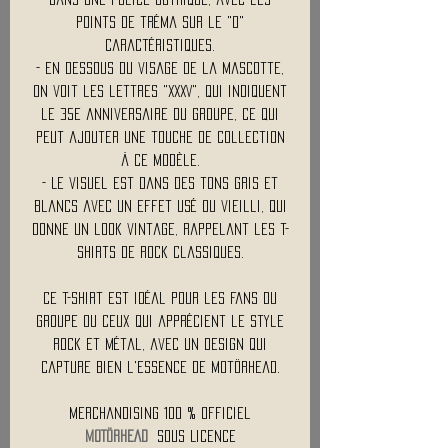
points de tréma sur le "o"
caractéristiques.
- En dessous du visage de la mascotte,
on voit les lettres "XXXV", qui indiquent
le 35e anniversaire du groupe, ce qui
peut ajouter une touche de collection
à ce modèle.
- Le visuel est dans des tons gris et
blancs avec un effet usé ou vieilli, qui
donne un look vintage, rappelant les t-
shirts de rock classiques.
Ce t-shirt est idéal pour les fans du
groupe ou ceux qui apprécient le style
rock et métal, avec un design qui
capture bien l'essence de Motörhead.
Merchandising 100 % Officiel
MOTÖRHEAD
Sous Licence