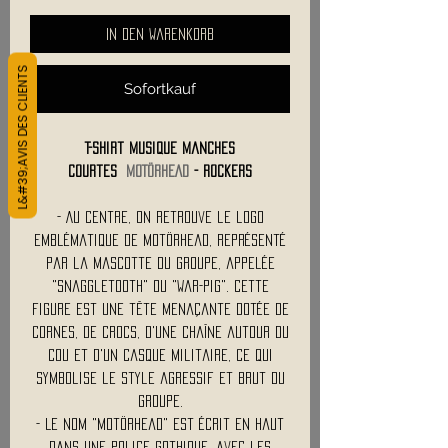
In den Warenkorb
L&#39;AVIS DES CLIENTS
Sofortkauf
T-Shirt Musique Manches
Courtes
MOTÖRHEAD
- Rockers
- Au centre, on retrouve le logo
emblématique de Motörhead, représenté
par la mascotte du groupe, appelée
"Snaggletooth" ou "War-Pig". Cette
figure est une tête menaçante dotée de
cornes, de crocs, d'une chaîne autour du
cou et d'un casque militaire, ce qui
symbolise le style agressif et brut du
groupe.
- Le nom "Motörhead" est écrit en haut
dans une police gothique, avec les