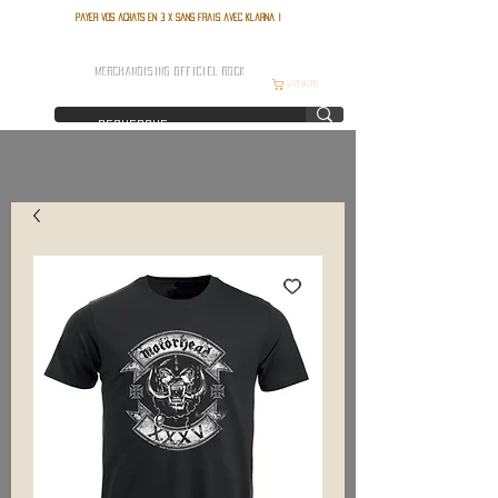
Payer vos achats en 3 x sans frais avec Klarna !
FRANCE ROCK SHOP
MERCHANDISING OFFICIEL ROCK
Warenkorb