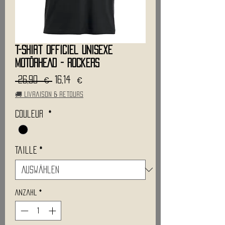
T-Shirt Officiel Unisexe
MOTÖRHEAD - Rockers
Standardpreis
Sale-
 26,90 € 
16,14 €
Preis
🚚 Livraison & retours
Couleur
*
Taille
*
Anzahl
*