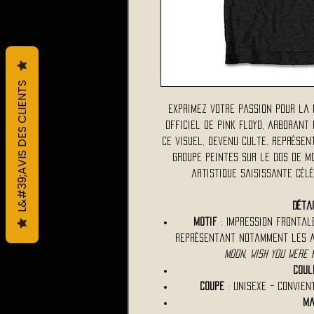
L&#39;AVIS DES CLIENTS
Exprimez votre passion pour la 
officiel de Pink Floyd, arborant 
Ce visuel, devenu culte, représe
groupe peintes sur le dos de m
artistique saisissante célé
Déta
Motif
: Impression frontale
représentant notamment les 
Moon
,
Wish You Were 
Coul
Coupe
: Unisexe – convien
Ma