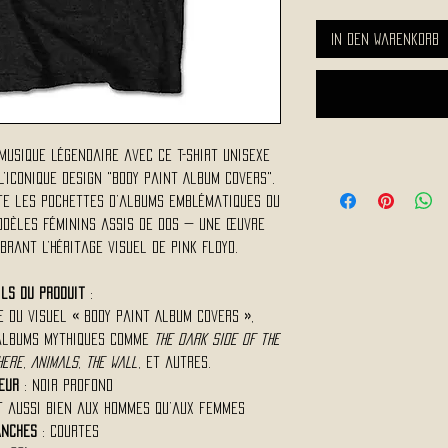
In den Warenkorb
musique légendaire avec ce t-shirt unisexe
l’iconique design "Body Paint Album Covers".
nte les pochettes d’albums emblématiques du
odèles féminins assis de dos — une œuvre
brant l’héritage visuel de Pink Floyd.
ils du produit
:
 du visuel « Body Paint Album Covers »,
albums mythiques comme
The Dark Side of the
Here
,
Animals
,
The Wall
, et autres.
eur
: Noir profond
t aussi bien aux hommes qu’aux femmes
nches
: Courtes