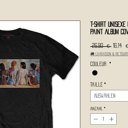
T-shirt Unisexe 
Paint Album Co
Standa
 26,90 € 
16,14 
🚚 Livraison & retour
Couleur
*
Taille
*
Auswählen
Anzahl
*