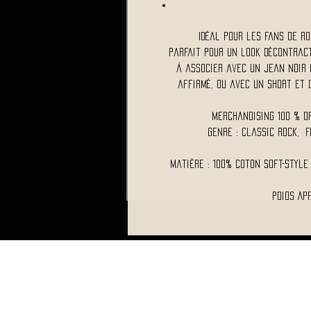
Idéal pour les fans de ro
Parfait pour un look décontrac
À associer avec un jean noir
affirmé, ou avec un short et 
Merchandising 100 % O
Genre : Classic Rock, 
Matière : 100% coton Soft-Style
Poids Ap