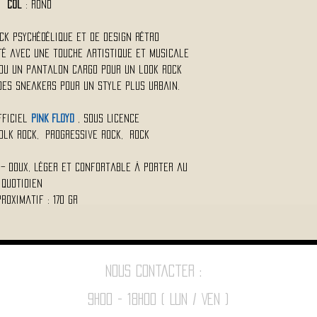
Col
: Rond
ck psychédélique et de design rétro
té avec une touche artistique et musicale
 ou un pantalon cargo pour un look rock
des sneakers pour un style plus urbain.
fficiel
PINK FLOYD
, Sous Licence
Folk Rock, Progressive Rock, Rock
 – doux, léger et confortable à porter au
quotidien
proximatif : 170 Gr
Nous contacter :
9h00 - 18H00 ( Lun / Ven )