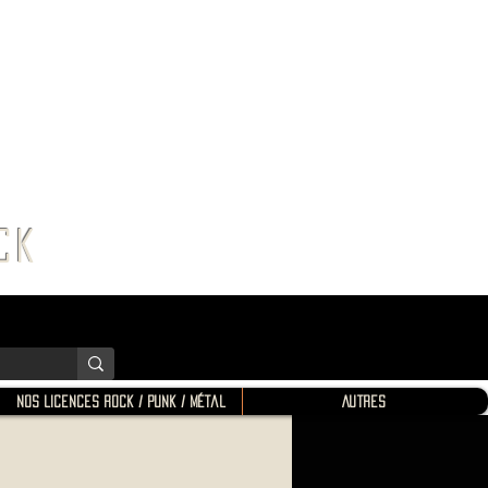
K SHOP
ROCK
Nos Licences Rock / Punk / Métal
Autres