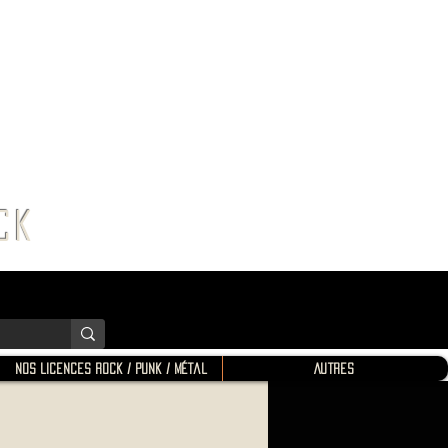
K SHOP
ROCK
Nos Licences Rock / Punk / Métal
Autres