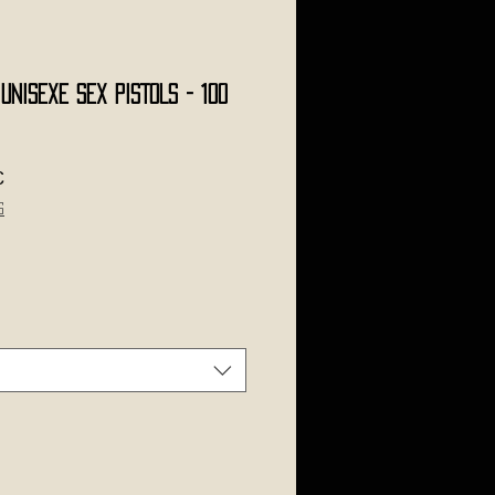
 Unisexe SEX PISTOLS - 100
rdpreis
Sale-
€
Preis
s