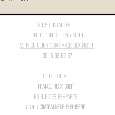
Nous contacter :
9h00 - 18H00 ( Lun / Ven )
Service-clients@francerockshop.fr
06 15 82 60 57
Siège Social :
FRANCE ROCK SHOP
69 Rue des Remparts
26300
CHATEAUNEUF-SUR-ISÈRE