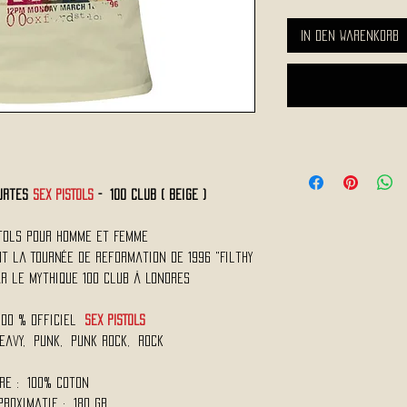
In den Warenkorb
ourtes
SEX PISTOLS
- 100 Club ( Beige )
istols Pour Homme et Femme
nt la Tournée de Reformation de 1996 "Filthy
r le Mythique 100 Club à Londres
100 % Officiel
SEX PISTOLS
Heavy, Punk, Punk Rock, Rock
re : 100% Coton
proximatif : 180 Gr