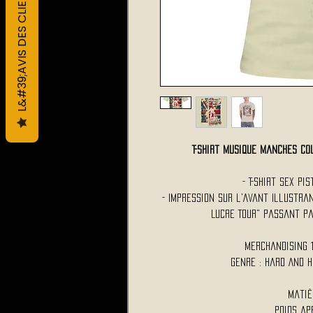
L&#39;AVIS DES CLIENTS
T-Shirt Musique Manches C
- T-Shirt Sex P
- Impression sur l'Avant Illustra
Lucre Tour" Passant pa
Merchandising 
Genre : Hard And 
Matiè
Poids ap