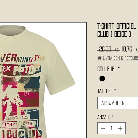
T-Shirt Officiel
Club ( Beige )
Standa
 26,90 € 
10,76 
🚚 Livraison & retour
Couleur
*
Taille
*
Auswählen
Anzahl
*