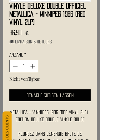
Vinyle Deluxe Double Officiel
METALLICA - Winnipeg 1986 (Red
Vinyl 2LP)
Preis
36,90 €
🚚 Livraison & retours
Anzahl
*
Nicht verfügbar
Benachrichtigen lassen
METALLICA – Winnipeg 1986 (Red Vinyl 2LP)
L&#39;AVIS DES CLIENTS
Édition Deluxe Double Vinyle Rouge
Plongez dans l’énergie brute de