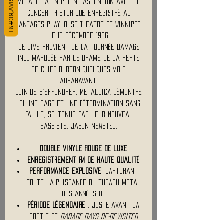
Metallica en pleine ascension avec ce
concert historique enregistré au
Pantages Playhouse Theatre de Winnipeg,
le 13 décembre 1986.
Ce live provient de la tournée Damage
Inc., marquée par le drame de la perte
de Cliff Burton quelques mois
auparavant.
Loin de s’effondrer, Metallica démontre
ici une rage et une détermination sans
faille, soutenus par leur nouveau
bassiste, Jason Newsted.
Double vinyle rouge de luxe
Enregistrement FM de haute qualité
Performance explosive
, capturant
toute la puissance du thrash metal
des années 80
Période légendaire
: juste avant la
sortie de
Garage Days Re-Revisited