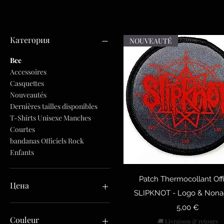
Фильтр
Категория
NOUVEAUTÉ
Все
Accessoires
Casquettes
Nouveautés
Dernières tailles disponibles
T-Shirts Unisexe Manches
Courtes
bandanas Officiels Rock
Enfants
Быстрый просмо
Patch Thermocollant Offi
Цена
SLIPKNOT - Logo & Non
Цена
5,00 €
5 €
60 €
Couleur
🚚 Livraison & retours