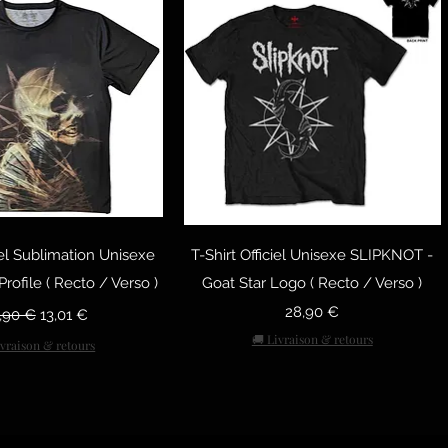
рый просмотр
Быстрый просмотр
ciel Sublimation Unisexe
T-Shirt Officiel Unisexe SLIPKNOT -
rofile ( Recto / Verso )
Goat Star Logo ( Recto / Verso )
ычная цена
Цена со скидкой
Цена
28,90 €
,90 €
13,01 €
🚚 Livraison & retours
ivraison & retours