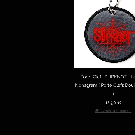
Быстрый просмо
Porte Clefs SLIPKNOT - L
Nonagram ( Porte Clefs Dou
)
Цена
12,90 €
🚚 Livraison & retours