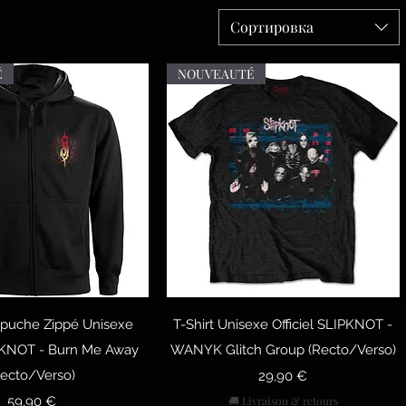
Сортировка
É
NOUVEAUTÉ
рый просмотр
Быстрый просмотр
puche Zippé Unisexe
T-Shirt Unisexe Officiel SLIPKNOT -
IPKNOT - Burn Me Away
WANYK Glitch Group (Recto/Verso)
Recto/Verso)
Цена
29,90 €
Цена
59,90 €
🚚 Livraison & retours