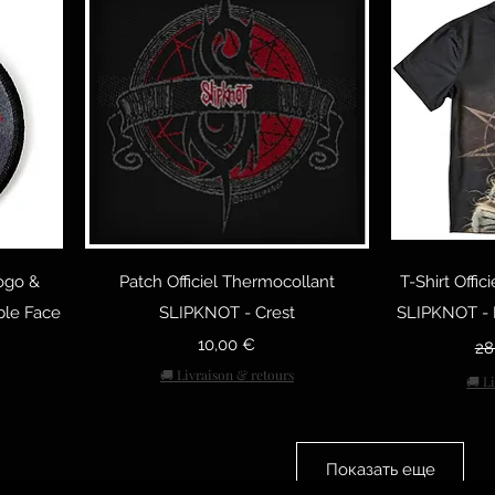
тр
Быстрый просмотр
Быст
ogo &
Patch Officiel Thermocollant
T-Shirt Offi
ble Face
SLIPKNOT - Crest
SLIPKNOT - P
Цена
Об
10,00 €
28
🚚 Livraison & retours
🚚 L
Показать еще