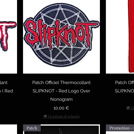
тр
Быстрый просмотр
Быст
lant
Patch Officiel Thermocollant
Patch Off
 ( Red
SLIPKNOT - Red Logo Over
SLIPKNOT 
Nonogram
Цена
10,00 €
🚚 L
🚚 Livraison & retours
Patch
Promotion - 