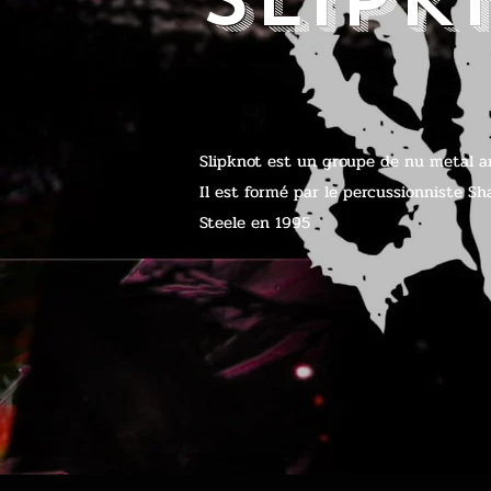
Slipknot est un groupe de nu metal amé
Il est formé par le percussionniste Sh
Steele en 1995