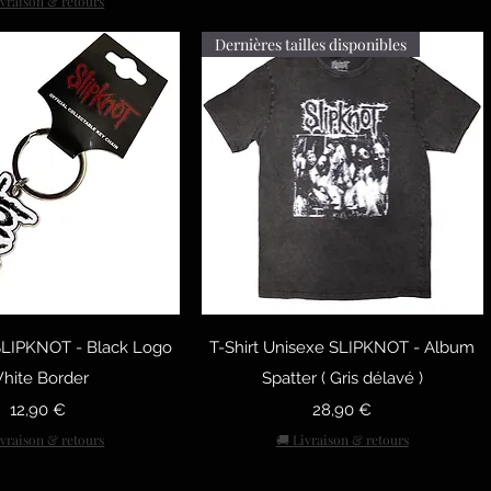
ivraison & retours
Dernières tailles disponibles
рый просмотр
Быстрый просмотр
 SLIPKNOT - Black Logo
T-Shirt Unisexe SLIPKNOT - Album
hite Border
Spatter ( Gris délavé )
Цена
Цена
12,90 €
28,90 €
ivraison & retours
🚚 Livraison & retours