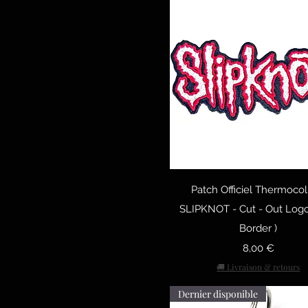
Быстрый просмо
Patch Officiel Thermocol
SLIPKNOT - Cut - Out Logo
Border )
Цена
8,00 €
🚚 Livraison & retours
Dernier disponible