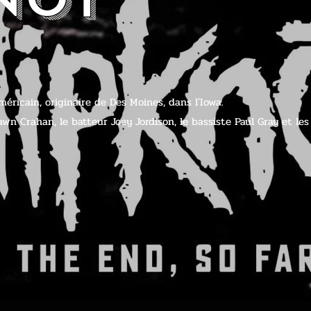
ricain, originaire de Des Moines, dans l'Iowa.
awn Crahan, le batteur Joey Jordison, le bassiste Paul Gray et l