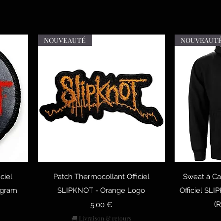
NOUVEAUTÉ
NOUVEAUT
тр
Быстрый просмотр
Быст
ciel
Patch Thermocollant Officiel
Sweat à Ca
agram
SLIPKNOT - Orange Logo
Officiel SL
Цена
(
5,00 €
🚚 Livraison & retours