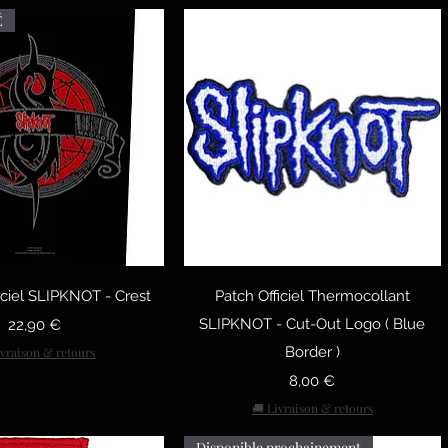
É
рый просмотр
Быстрый просмотр
iciel SLIPKNOT - Crest
Patch Officiel Thermocollant
Цена
SLIPKNOT - Cut-Out Logo ( Blue
22,90 €
Border )
ivraison & retours
Цена
8,00 €
🚚 Livraison & retours
Disponible prochainement