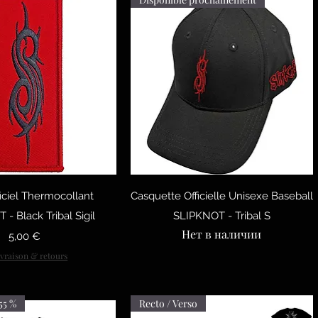
рый просмотр
Быстрый просмотр
iciel Thermocollant
Casquette Officielle Unisexe Baseball
- Black Tribal Sigil
SLIPKNOT - Tribal S
Нет в наличии
Цена
5,00 €
ivraison & retours
55 %
Recto / Verso