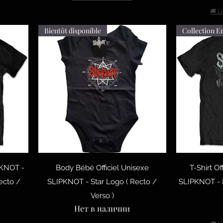
🚚 L
Bientôt disponible
Collection E
тр
Быстрый просмотр
Быст
IPKNOT -
Body Bébé Officiel Unisexe
T-Shirt Of
ecto /
SLIPKNOT - Star Logo ( Recto /
SLIPKNOT - I
Verso )
Нет в наличии