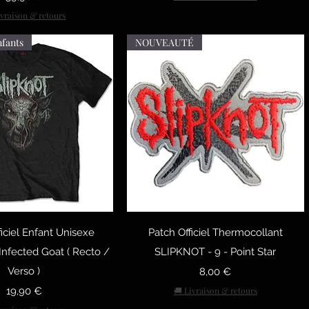
ivraison & retours
nfants
NOUVEAUTÉ
рый просмотр
Быстрый просмотр
ficiel Enfant Unisexe
Patch Officiel Thermocollant
nfected Goat ( Recto /
SLIPKNOT - 9 - Point Star
Verso )
Цена
8,00 €
Цена
19,90 €
🚚 Livraison & retours