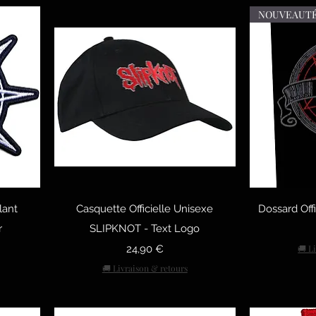
NOUVEAUT
тр
Быстрый просмотр
Быст
lant
Casquette Officielle Unisexe
Dossard Off
r
SLIPKNOT - Text Logo
Цена
24,90 €
🚚 L
🚚 Livraison & retours