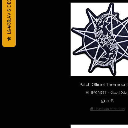
L&#39;AVIS DES CLIENTS
Быстрый просмо
Patch Officiel Thermocol
SLIPKNOT - Goat Sta
Цена
5,00 €
🚚 Livraison & retours