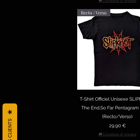
🚚 Livraison & retours
XL
Recto / Verso
XXL
Быстрый просмо
T-Shirt Officiel Unisexe SL
The End,So Far Pentagram
(Recto/Verso)
Цена
29,90 €
🚚 Livraison & retours