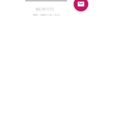
Nous contacter :
9h00 - 18H00 ( Lun / Ven )
Service-clients@francerockshop.fr
06 15 82 60 57
Siège Social :
FRANCE ROCK SHOP
69 Rue des Remparts
26300
CHATEAUNEUF-SUR-ISÈRE
S'abonner :
Entrer votre email
Envoi
Partager