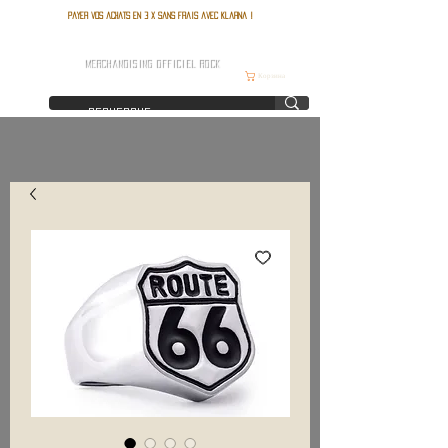
Payer vos achats en 3 x sans frais avec Klarna !
FRANCE ROCK SHOP
MERCHANDISING OFFICIEL ROCK
Корзина