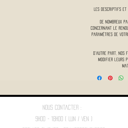
Les descriptifs et 
De nombreux pa
concernant le rendu 
paramètres de votre
D'autre part, nos 
modifier leurs p
mat
Nous contacter :
9h00 - 18H00 ( Lun / Ven )