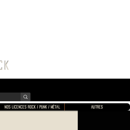
K SHOP
ROCK
Nos Licences Rock / Punk / Métal
Autres