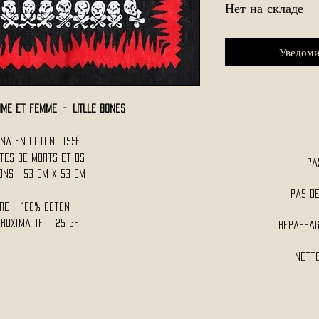
Нет на складе
Уведоми
me et femme - LITLLE BONES
na en coton tissé
Tètes de Morts et Os
Pa
ions 53 cm x 53 cm
Pas d
re : 100% Coton
proximatif : 25 Gr
Repassag
Netto