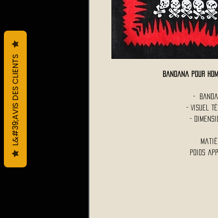
L&#39;AVIS DES CLIENTS
Bandana Pour Hom
- Banda
- Visuel 
- Dimens
Matiè
Poids ap