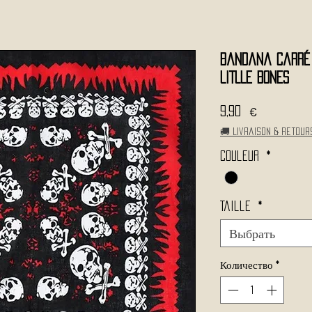
Bandana Carré 
LITLLE BONES
Цена
9,90 €
🚚 Livraison & retour
Couleur
*
Taille
*
Выбрать
Количество
*