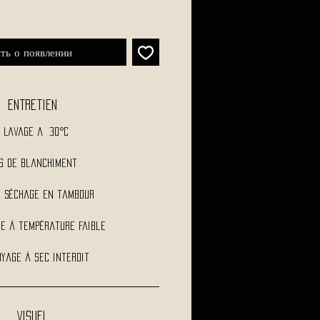
ть о появлении
Entretien
Lavage a 30°C
s de blanchiment
e séchage en tambour
e à température faible
yage à sec interdit
Visuel