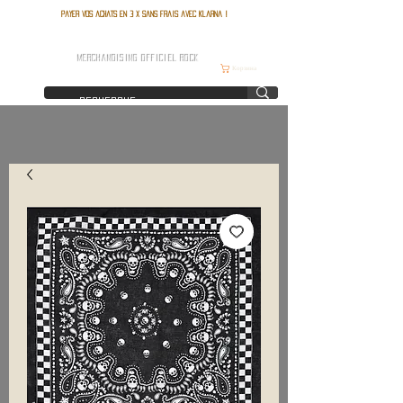
Payer vos achats en 3 x sans frais avec Klarna !
FRANCE ROCK SHOP
MERCHANDISING OFFICIEL ROCK
Корзина