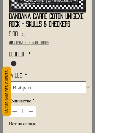
Bandana Carré Coton Unisexe
Rock - SKULLS & CHECKERS
Цена
9,90 €
🚚 Livraison & retours
Couleur
*
L&#39;AVIS DES CLIENTS
Taille
*
Количество
*
Нет на складе