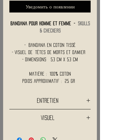
Уведомить о появлении
Bandana Pour Homme et femme -
SKULLS
& CHECKERS
- Bandana en coton tissé
- Visuel de Tètes de Morts et Damier
- Dimensions 53 cm x 53 cm
Matière : 100% Coton
Poids approximatif : 25 Gr
Entretien
Lavage a 30°C
Visuel
Pas de blanchiment
Les descriptifs et visuels ne sont pas
contractuels.
Pas de séchage en tambour