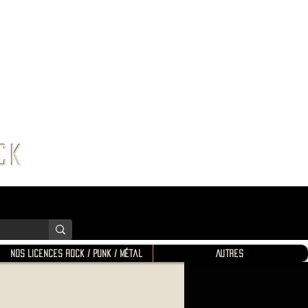
K SHOP
ROCK
Nos Licences Rock / Punk / Métal
Autres