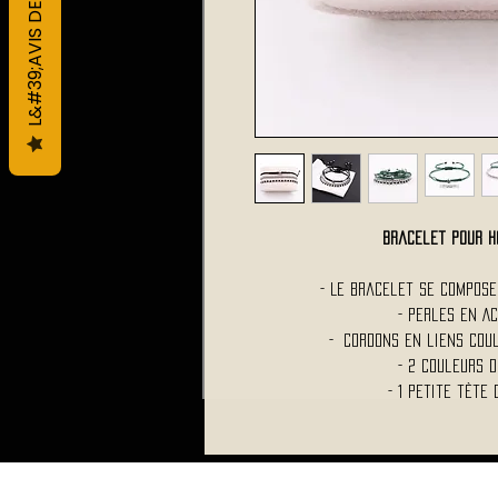
L&#39;AVIS DES CLIENTS
Bracelet pour H
- Le bracelet se compos
- Perles en A
- Cordons en liens cou
- 2 Couleurs d
- 1 Petite tèt