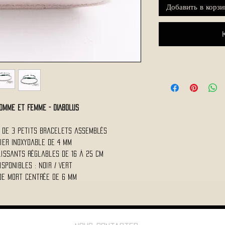
Добавить в корзи
omme et Femme - DIABOLUS
e de 3 petits bracelets assemblés
cier Inoxydable de 4 Mm
lissants réglables de 16 à 25 Cm
isponibles : Noir / Vert
e de Mort centrée de 6 Mm