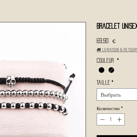
Bracelet Unisex
Цена
69,90 €
🚚 Livraison & retour
Couleur
*
Taille
*
Выбрать
Количество
*