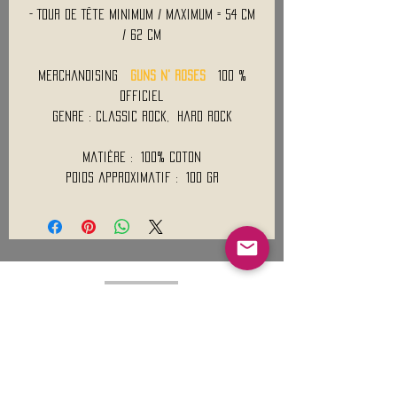
- Tour de Tête Minimum / Maximum = 54 cm
/ 62 cm
Merchandising
GUNS N' ROSES
100 %
Officiel
Genre : Classic Rock, Hard Rock
Matière : 100% Coton
Poids approximatif : 100 Gr
Mentions légales
Conditions générales de vente
Nous contacter :
9h00 - 18H00 ( Lun / Ven )
Service-clients@francerockshop.fr