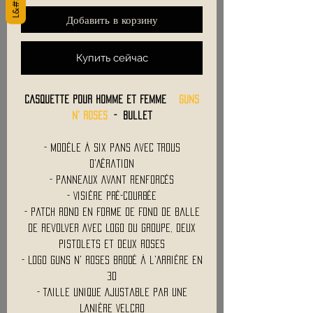
Добавить в корзину
Купить сейчас
Casquette pour Homme et Femme
GUNS
N' ROSES
- Bullet
- Modèle à Six Pans Avec Trous
d'Aération
- Panneaux Avant Renforcés
- Visière Pré-Courbée
- Patch Rond en Forme de Fond de Balle
de Revolver Avec Logo du Groupe, Deux
Pistolets et Deux Roses
- Logo Guns N' Roses Brodé à l'Arrière en
3D
- Taille Unique Ajustable par une
Lanière Velcro