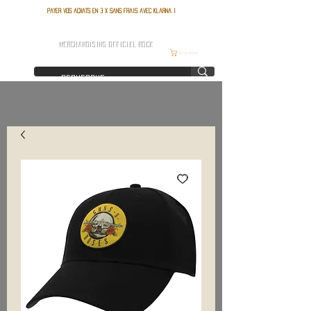
Payer vos achats en 3 x sans frais avec Klarna !
FRANCE ROCK SHOP
MERCHANDISING OFFICIEL ROCK
Корзина