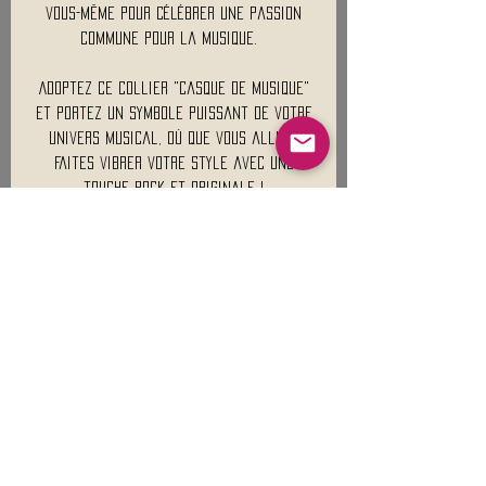
vous-même pour célébrer une passion
commune pour la musique.
Adoptez ce collier "Casque de Musique"
et portez un symbole puissant de votre
univers musical, où que vous alliez.
Faites vibrer votre style avec une
touche rock et originale !
Mentions légales
Conditions générales de vente
Nous contacter :
9h00 - 18H00 ( Lun / Ven )
Service-clients@francerockshop.fr
06 15 82 60 57