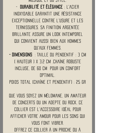
-
Durabilité et élégance
: L'acier
inoxydable garantit une résistance
exceptionnelle contre l'usure et les
ternissures. Sa finition argentée
brillante assure un look intemporel
qui convient aussi bien aux hommes
qu'aux femmes.
- Dimensions
: Taille du pendentif : 3 Cm
( Hauteur ) x 3,2 Cm .Chaîne robuste
incluse, de 60 Cm pour un confort
optimal.
Poids total (chaîne et pendentif) : 25 Gr
Que vous soyez un mélomane, un amateur
de concerts ou un adepte du rock, ce
collier est l'accessoire idéal pour
afficher votre amour pour les sons qui
vous font vibrer.
Offrez ce collier à un proche ou à