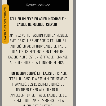
Купить сейчас
L&#39;AVIS DES CLIENTS
Collier Unisexe en Acier Inoxydable -
Casque de Musique (Silver)
Exprimez votre passion pour la musique
avec ce collier audacieux et unique !
Fabriqué en acier inoxydable de haute
qualité, ce pendentif en forme de
casque audio est un véritable hommage
au style rock et à l'univers musical.
-
Un design soigné et réaliste
: Chaque
détail du casque a été minutieusement
travaillé, des coussinets ornés de
textures fines aux joints qui
rappellent un véritable casque de DJ.
Un bijou qui capte l'essence de la
musique et du style.