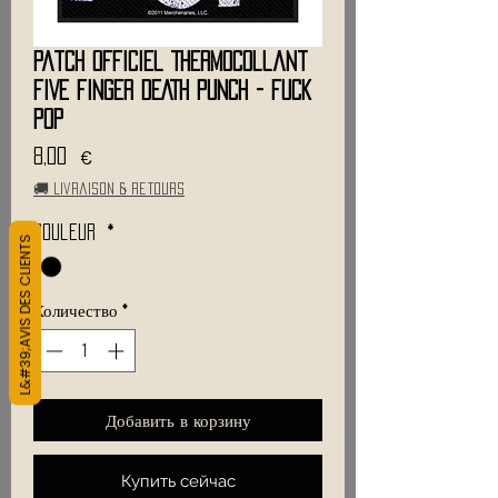
Patch Officiel Thermocollant
FIVE FINGER DEATH PUNCH - Fuck
Pop
Цена
8,00 €
🚚 Livraison & retours
Couleur
*
L&#39;AVIS DES CLIENTS
Количество
*
Добавить в корзину
Купить сейчас