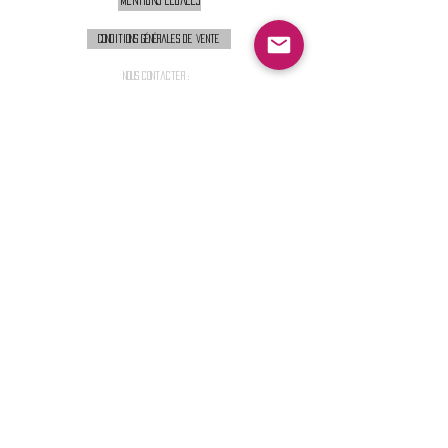
Conditions générales de vente
Nous contacter :
9h00 - 18H00 ( Lun / Ven )
Service-clients@francerockshop.fr
06 15 82 60 57
Siège Social :
FRANCE ROCK SHOP
69 Rue des Remparts
26300
CHATEAUNEUF-SUR-ISÈRE
S'abonner :
Entrer votre email
Envoi