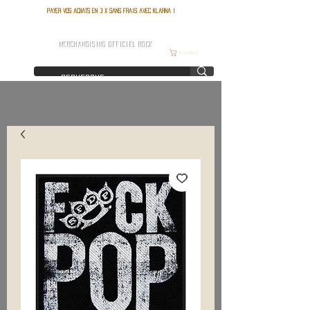
Payer vos achats en 3 x sans frais avec Klarna !
FRANCE ROCK SHOP
MERCHANDISING OFFICIEL ROCK
Корзина