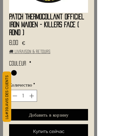
Patch Thermocollant Officiel
IRON MAIDEN - Killers Face (
Rond )
Цена
8,00 €
🚚 Livraison & retours
Couleur
*
L&#39;AVIS DES CLIENTS
Количество
*
Добавить в корзину
Купить сейчас