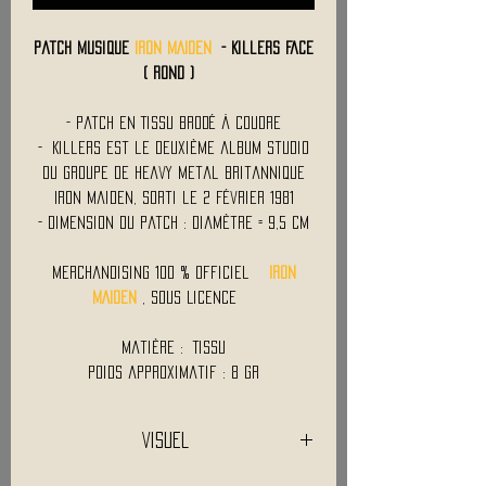
Patch Musique
IRON MAIDEN
- Killers Face
( Rond )
- Patch en Tissu Brodé à Coudre
- Killers est le deuxième album studio
du groupe de heavy metal britannique
Iron Maiden, sorti le 2 février 1981
- Dimension du Patch : Diamètre = 9,5 cm
Merchandising 100 % Officiel
IRON
MAIDEN
, Sous Licence
Matière : Tissu
Poids approximatif : 8 Gr
Visuel
Les descriptifs et visuels ne sont pas