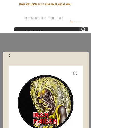
Payer vos achats en 3 x sans frais avec Klarna !
FRANCE ROCK SHOP
MERCHANDISING OFFICIEL ROCK
Корзина