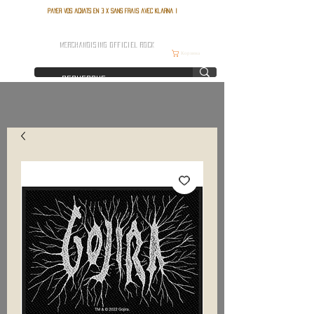
Payer vos achats en 3 x sans frais avec Klarna !
FRANCE ROCK SHOP
MERCHANDISING OFFICIEL ROCK
Корзина