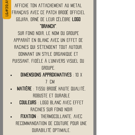
Affiche ton attachement au metal
français avec ce patch brodé officiel
Gojira, orné de leur célèbre
logo
"Branch"
.
Sur fond noir, le nom du groupe
apparaît en blanc avec un effet de
racines qui s’étendent tout autour,
donnant un style organique et
puissant, fidèle à l’univers visuel du
groupe.
Dimensions approximatives
: 10 x
7 cm
Matière
: tissu brodé haute qualité,
robuste et durable
Couleurs
: logo blanc avec effet
racines sur fond noir
Fixation
: Thermocollante, avec
recommandation de couture pour une
durabilité optimale.