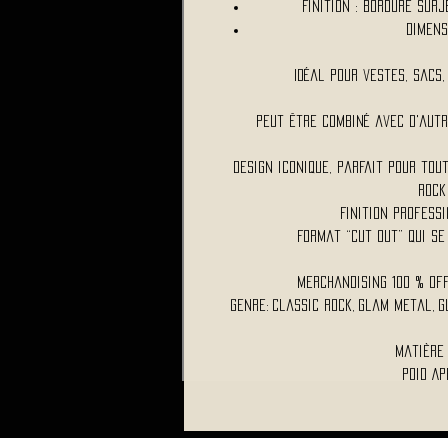
Finition : Bordure surj
Dimens
Idéal pour vestes, sacs
Peut être combiné avec d'aut
Design iconique, parfait pour tou
rock
Finition profess
Format “cut out” qui s
Merchandising 100 % Of
Genre: Classic Rock, Glam Metal, Gl
Matière
Poid Ap