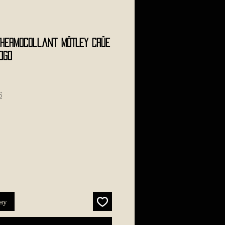
Thermocollant MÖTLEY CRÜE
ogo
s
ну