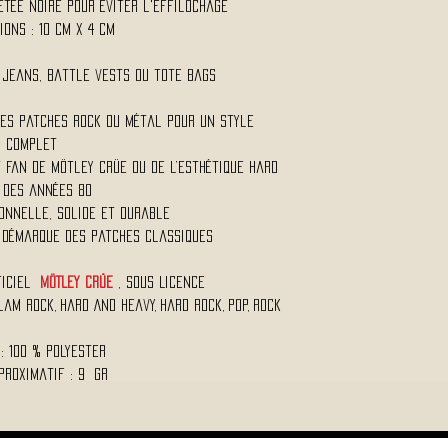
etée noire pour éviter l'effilochage
ions : 10 Cm x 4 Cm
, jeans, battle vests ou tote bags
res patches rock ou métal pour un style
complet
t fan de Mötley Crüe ou de l’esthétique hard
 des années 80
ionnelle, solide et durable
e démarque des patches classiques
ficiel
MÖTLEY CRÜE
, Sous Licence
am Rock, Hard And Heavy, Hard Rock, Pop, Rock
 : 100 % Polyester
proximatif : 9 Gr