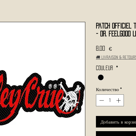
Patch Officiel 
- Dr. Feelgood L
Цена
8,00 €
🚚 Livraison & retour
Couleur
*
Количество
*
Добавить в корзи