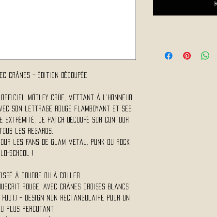
ec crânes – édition découpée
 officiel Mötley Crüe, mettant à l'honneur
 Avec son lettrage rouge flamboyant et ses
e extrémité, ce patch découpé sur contour
tous les regards.
pour les fans de glam metal, punk ou rock
ld-school !
tissé à coudre ou à coller
nuscrit rouge, avec crânes croisés blancs
ut-out) – design non rectangulaire pour un
u plus percutant