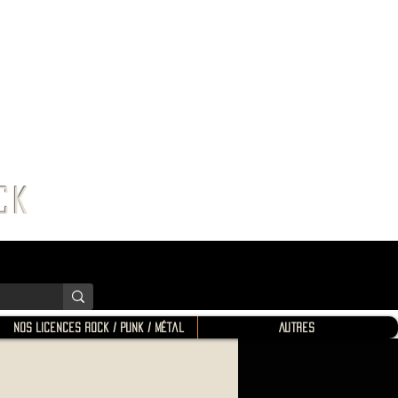
K SHOP
ROCK
Nos Licences Rock / Punk / Métal
Autres