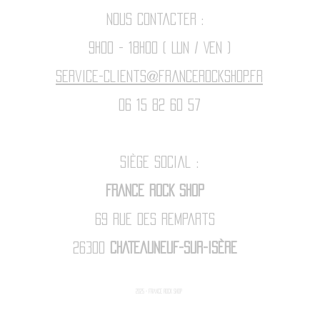
Nous contacter :
9h00 - 18H00 ( Lun / Ven )
Service-clients@francerockshop.fr
06 15 82 60 57
Siège Social :
FRANCE ROCK SHOP
69 Rue des Remparts
26300
CHATEAUNEUF-SUR-ISÈRE
2025 - FRANCE ROCK SHOp