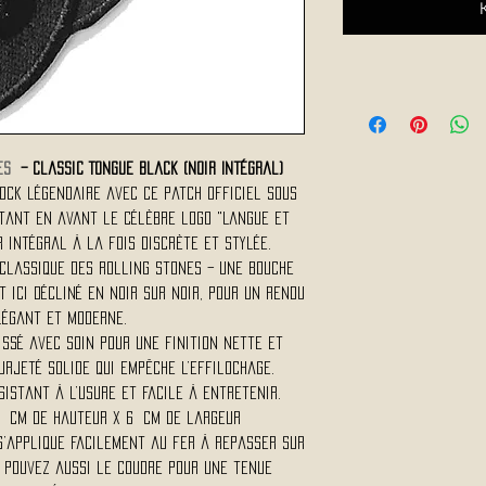
ES
– Classic Tongue Black (Noir Intégral)
ock légendaire avec ce patch officiel sous
ttant en avant le célèbre logo "Langue et
 intégral à la fois discrète et stylée.
 classique des Rolling Stones – une bouche
 ici décliné en noir sur noir, pour un rendu
légant et moderne.
issé avec soin pour une finition nette et
urjeté solide qui empêche l’effilochage.
sistant à l’usure et facile à entretenir.
.2 cm de hauteur x 6 cm de largeur
s’applique facilement au fer à repasser sur
s pouvez aussi le coudre pour une tenue