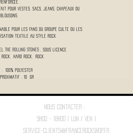
renforcée.
fait pour vestes, sacs, jeans, chapeaux ou
blousons.
nable pour les fans du groupe culte ou les
sation textile au style rock.
iel
THE ROLLING STONES
, Sous licence
s Rock, Hard Rock, Rock
 : 100% polyester
proximatif : 10 Gr
Nous contacter :
9h00 - 18H00 ( Lun / Ven )
Service-clients@francerockshop.fr