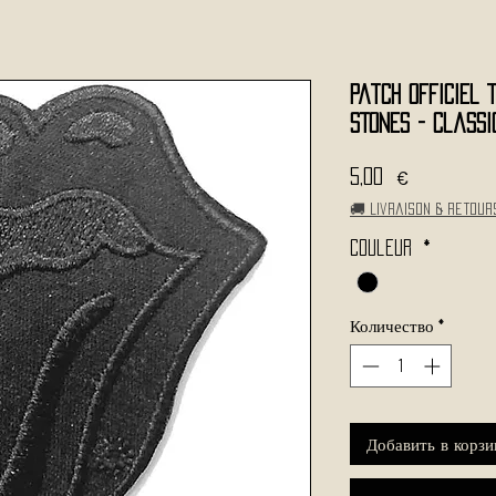
Patch Officiel 
STONES - Classi
Цена
5,00 €
🚚 Livraison & retour
Couleur
*
Количество
*
Добавить в корзи