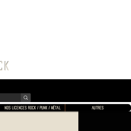
K SHOP
ROCK
Nos Licences Rock / Punk / Métal
Autres