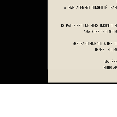
🔹
Emplacement conseillé
: Par
Ce patch est une pièce incontour
amateurs de customi
Merchandising 100 % Offic
Genre : Blue
Matière
Poids ap