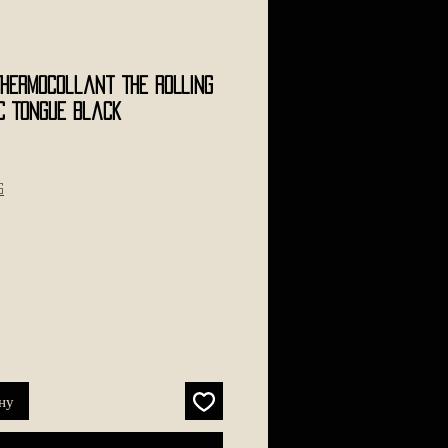
Thermocollant THE ROLLING
c Tongue Black
s
ну