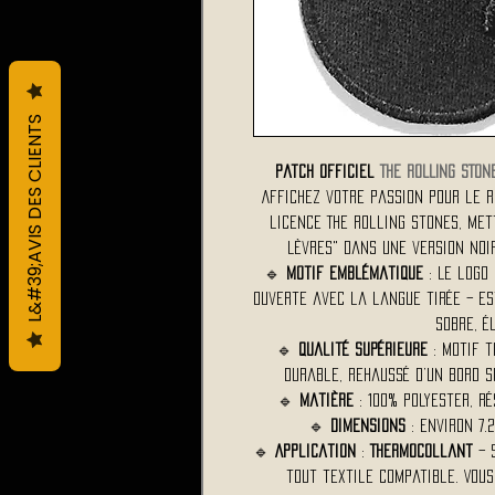
L&#39;AVIS DES CLIENTS
Patch Officiel
THE ROLLING STON
Affichez votre passion pour le r
licence The Rolling Stones, me
Lèvres" dans une version noir
🔹
Motif emblématique
: Le logo
ouverte avec la langue tirée – est
sobre, é
🔹
Qualité supérieure
: Motif t
durable, rehaussé d’un bord s
🔹
Matière
: 100% polyester, ré
🔹
Dimensions
: environ 7
🔹
Application
:
Thermocollant
– 
tout textile compatible. Vou