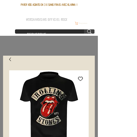
Payer vos achats en 3 x sans frais avec Klarna !
FRANCE ROCK SHOP
MERCHANDISING OFFICIEL ROCK
Корзина