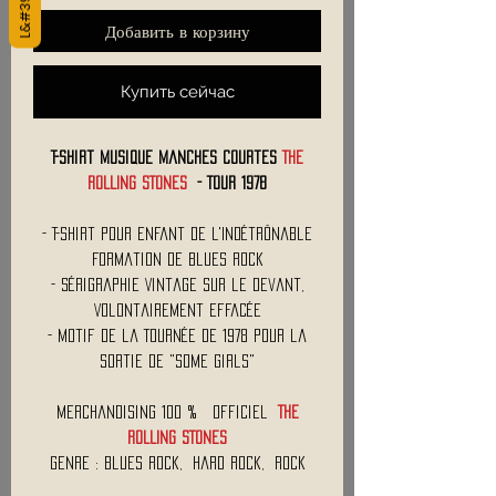
Добавить в корзину
Купить сейчас
T-Shirt Musique Manches Courtes
THE
ROLLING STONES
- Tour 1978
- T-Shirt Pour Enfant de L'Indétrônable
Formation de Blues Rock
- Sérigraphie Vintage sur le Devant,
Volontairement Effacée
- Motif de la Tournée de 1978 Pour la
Sortie de "Some Girls"
Merchandising 100 % Officiel
THE
ROLLING STONES
Genre : Blues Rock, Hard Rock, Rock