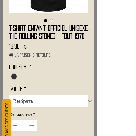
T-Shirt Enfant Officiel Unisexe
THE ROLLING STONES - Tour 1978
Цена
19,90 €
🚚 Livraison & retours
Couleur
*
Taille
*
L&#39;AVIS DES CLIENTS
Количество
*