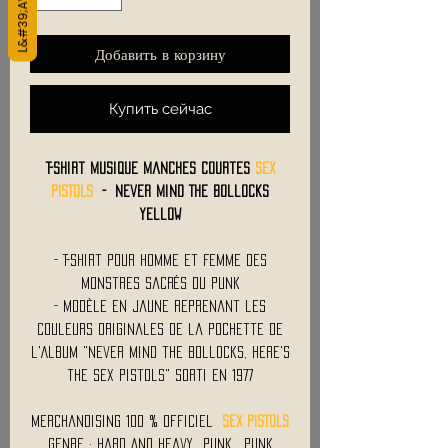
Добавить в корзину
Купить сейчас
T-Shirt Musique Manches Courtes
SEX
PISTOLS
- Never Mind The Bollocks
Yellow
- T-Shirt Pour Homme et Femme des
Monstres Sacrés du Punk
- Modèle en Jaune Reprenant les
Couleurs Originales de la Pochette de
l'Album "Never Mind the Bollocks, Here's
the Sex Pistols" Sorti en 1977
Merchandising 100 % Officiel
SEX PISTOLS
Genre : Hard And Heavy, Punk, Punk