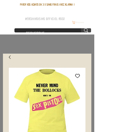
Payer vos achats en 3 x sans frais avec Klarna !
FRANCE ROCK SHOP
MERCHANDISING OFFICIEL ROCK
Корзина