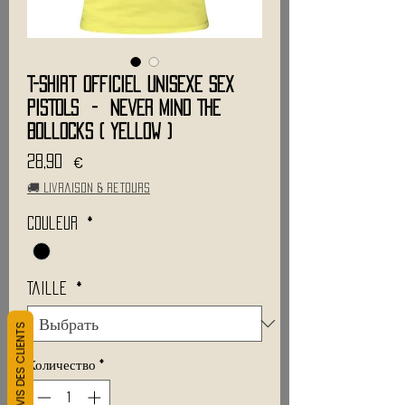
T-Shirt Officiel Unisexe SEX
PISTOLS - Never Mind The
Bollocks ( Yellow )
Цена
28,90 €
🚚 Livraison & retours
Couleur
*
Taille
*
L&#39;AVIS DES CLIENTS
Количество
*