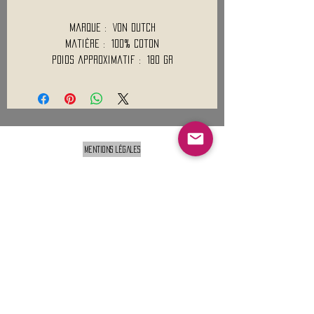
Marque : Von Dutch
Matière : 100% Coton
Poids approximatif : 180 Gr
Mentions légales
Conditions générales de vente
Nous contacter :
9h00 - 18H00 ( Lun / Ven )
Service-clients@francerockshop.fr
06 15 82 60 57
Siège Social :
FRANCE ROCK SHOP
69 Rue des Remparts