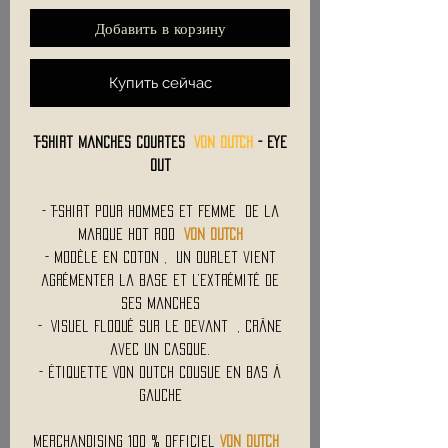
Добавить в корзину
Купить сейчас
T-Shirt Manches Courtes
VON DUTCH
- Eye
Out
- T-Shirt Pour Hommes et Femme de la
Marque Hot Rod
VON DUTCH
- Modèle en Coton , un ourlet vient
agrémenter la base et l’extrémité de
ses manches
- Visuel Floqué sur le devant , crâne
avec un casque.
- Étiquette Von Dutch Cousue en Bas à
Gauche
Merchandising 100 % Officiel
VON DUTCH