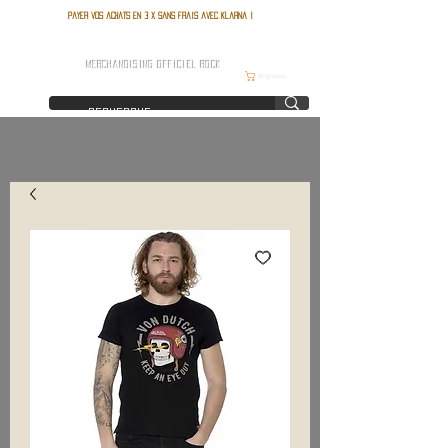
Payer vos achats en 3 x sans frais avec Klarna !
FRANCE ROCK SHOP
MERCHANDISING OFFICIEL ROCK
Корзина