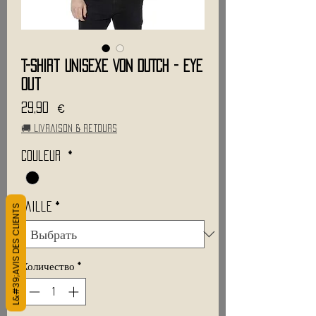
T-Shirt Unisexe VON DUTCH - Eye
Out
Цена
29,90 €
🚚 Livraison & retours
Couleur
*
L&#39;AVIS DES CLIENTS
Taille
*
Количество
*