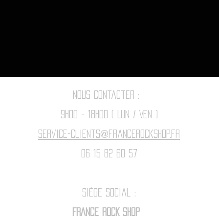
Nous contacter :
9h00 - 18H00 ( Lun / Ven )
Service-clients@francerockshop.fr
06 15 82 60 57
Siège Social :
FRANCE ROCK SHOP