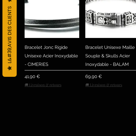
L&#39;AVIS DES CLIENTS
Быстрый просмотр
Быстрый просмот
Bracelet Jonc Rigide
Bracelet Unisexe Maille
Unisexe Acier Inoxydable
Souple & Skulls Acier
- CIMERIES
Inoxydable - BALAM
Цена
Цена
41,90 €
69,90 €
🚚 Livraison & retours
🚚 Livraison & retours