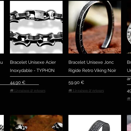
р
Быстрый просмотр
Быстрый просмотр
au
Bracelet Unisexe Acier
Bracelet Unisexe Jonc
B
Inoxydable - TYPHON
Rigide Retro Viking Noir
U
an
Цена
Цена
44,90 €
59,90 €
Ц
🚚 Livraison & retours
🚚 Livraison & retours
4
🚚