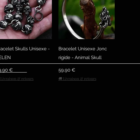
Быстрый просмотр
Быстрый просмотр
racelet Skulls Unisexe -
Bracelet Unisexe Jonc
ELEN
rigide - Animal Skull
ена
Цена
9,90 €
59,90 €
 Livraison & retours
🚚 Livraison & retours