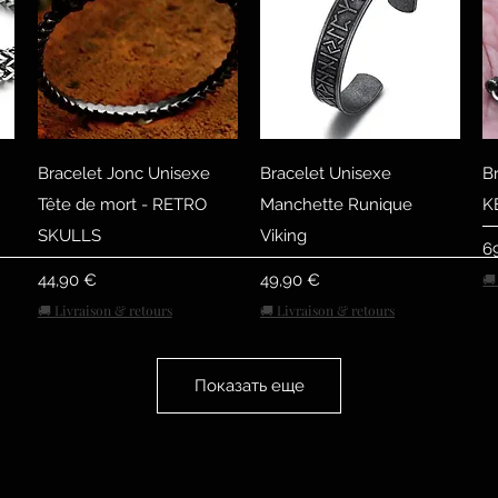
р
Быстрый просмотр
Быстрый просмотр
Bracelet Jonc Unisexe
Bracelet Unisexe
B
Tête de mort - RETRO
Manchette Runique
K
SKULLS
Viking
Ц
6
Цена
Цена
44,90 €
49,90 €
🚚
🚚 Livraison & retours
🚚 Livraison & retours
Показать еще