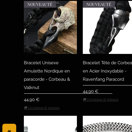
NOUVEAUTÉ
NOUVEAUTÉ
Быстрый просмотр
Быстрый просмот
Bracelet Unisexe
Bracelet Tête de Corbe
Amulette Nordique en
en Acier Inoxydable -
paracorde - Corbeau &
Ravenfang Paracord
Valknut
Цена
44,90 €
Цена
44,90 €
🚚 Livraison & retours
🚚 Livraison & retours