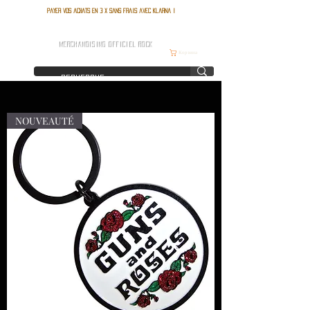
Payer vos achats en 3 x sans frais avec Klarna !
FRANCE ROCK SHOP
MERCHANDISING OFFICIEL ROCK
Корзина
NOUVEAUTÉ