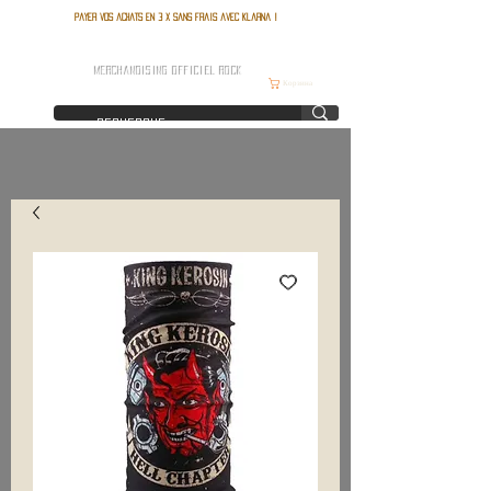
Payer vos achats en 3 x sans frais avec Klarna !
FRANCE ROCK SHOP
MERCHANDISING OFFICIEL ROCK
Корзина