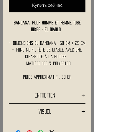
Купить сейчас
Bandana pour Homme et Femme TUBE
Biker - EL DIABLO
- Dimensions du bandana : 50 Cm x 25 Cm
- Fond Noir , Tête de Diable avec une
cigarette à la bouche
- Matière 100 % Polyester
Poids Approximatif : 33 Gr
Entretien
Lavage a 30°C
Visuel
Pas de blanchiment
Les descriptifs et visuels ne sont pas
contractuels.