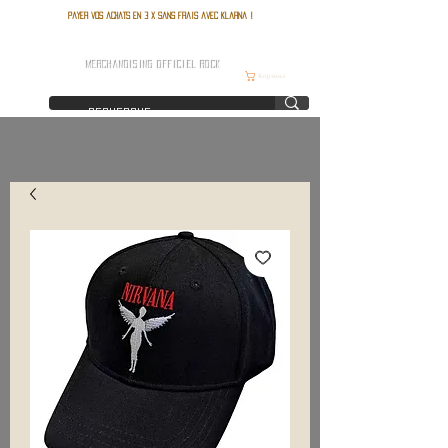
Payer vos achats en 3 x sans frais avec Klarna !
FRANCE ROCK SHOP
MERCHANDISING OFFICIEL ROCK
Корзина