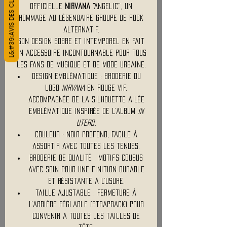
L&#39;AVIS DES CLIENTS
officielle
Nirvana
"Angelic", un
hommage au légendaire groupe de rock
alternatif.
Son design sobre et intemporel en fait
un accessoire incontournable pour tous
les fans de musique et de mode urbaine.
Design emblématique : Broderie du
logo
NIRVANA
en rouge vif,
accompagnée de la silhouette ailée
emblématique inspirée de l’album
In
Utero
.
Couleur : Noir profond, facile à
assortir avec toutes les tenues.
Broderie de qualité : Motifs cousus
avec soin pour une finition durable
et résistante à l’usure.
Taille ajustable : Fermeture à
l’arrière réglable (strapback) pour
convenir à toutes les tailles de