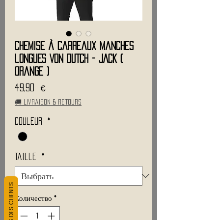
Chemise à carreaux Manches
longues VON DUTCH - JACK (
Orange )
Цена
49,90 €
🚚 Livraison & retours
Couleur
*
Taille
*
L&#39;AVIS DES CLIENTS
Количество
*