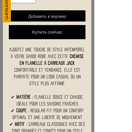
Добавить в корзину
Купить сейчас
Ajoutez une touche de style intemporel
à votre garde-robe avec cette
chemise
en flanelle à carreaux JACK
.
Confortable et tendance, elle est
parfaite pour un look casual ou un
style plus affirmé.
✔
Matière :
Flanelle douce et chaude,
idéale pour les saisons fraîches
✔
Coupe :
Regular fit pour un confort
optimal et une liberté de mouvement
✔
Motif :
Carreaux classiques avec des
tons orangés et foncés pour un style