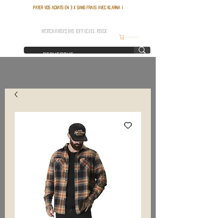
Payer vos achats en 3 x sans frais avec Klarna !
FRANCE ROCK SHOP
MERCHANDISING OFFICIEL ROCK
Корзина