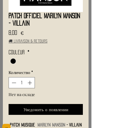
Patch Officiel MARILYN MANSON
- Villain
Цена
8,00 €
🚚 Livraison & retours
Couleur
*
Количество
*
Нет на складе
Уведомить о появлении
Patch Musique
MARILYN MANSON
- Villain