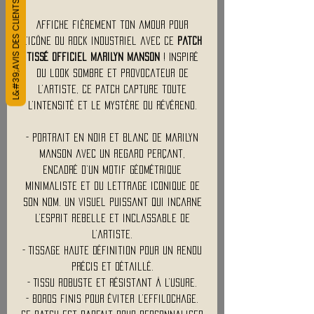
L&#39;AVIS DES CLIENTS
Affiche fièrement ton amour pour
l’icône du rock industriel avec ce
patch
tissé officiel Marilyn Manson
! Inspiré
du look sombre et provocateur de
l’artiste, ce patch capture toute
l’intensité et le mystère du Révérend.
- Portrait en noir et blanc de Marilyn
Manson avec un regard perçant,
encadré d’un motif géométrique
minimaliste et du lettrage iconique de
son nom. Un visuel puissant qui incarne
l’esprit rebelle et inclassable de
l’artiste.
- Tissage haute définition pour un rendu
précis et détaillé.
- Tissu robuste et résistant à l’usure.
- Bords finis pour éviter l’effilochage.