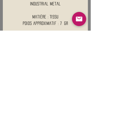
Industrial metal
Matière : Tissu
Poids approximatif : 7 Gr
Mentions légales
Conditions générales de vente
Nous contacter :
9h00 - 18H00 ( Lun / Ven )
Service-clients@francerockshop.fr
06 15 82 60 57
Siège Social :
FRANCE ROCK SHOP
69 Rue des Remparts