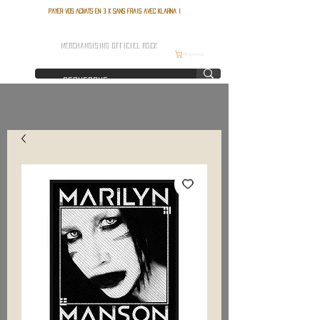
Payer vos achats en 3 x sans frais avec Klarna !
FRANCE ROCK SHOP
MERCHANDISING OFFICIEL ROCK
Корзина