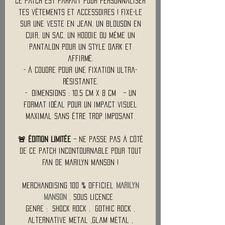
Ce patch est parfait pour personnaliser
tes vêtements et accessoires ! Fixe-le
sur une veste en jean, un blouson en
cuir, un sac, un hoodie ou même un
pantalon pour un style dark et
affirmé.
- À coudre pour une fixation ultra-
résistante.
- Dimensions : 10.5 Cm x 8 Cm – un
format idéal pour un impact visuel
maximal sans être trop imposant.
🚨 ÉDITION LIMITÉE
– Ne passe pas à côté
de ce patch incontournable pour tout
fan de Marilyn Manson !
Merchandising 100 % Officiel
MARILYN
MANSON
, Sous Licence
Genre : shock rock , Gothic rock ,
Alternative metal ,Glam metal ,