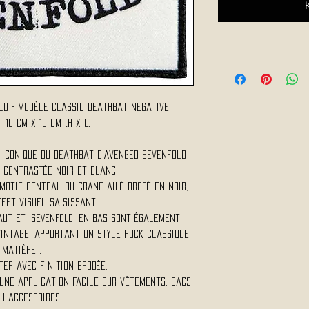
ld - Modèle Classic Deathbat Negative.
 10 cm x 10 cm (H x L).
 iconique du Deathbat d'Avenged Sevenfold
 contrastée noir et blanc.
motif central du crâne ailé brodé en noir,
fet visuel saisissant.
haut et 'SEVENFOLD' en bas sont également
vintage, apportant un style rock classique.
Matière :
ter avec finition brodée.
une application facile sur vêtements, sacs
u accessoires.