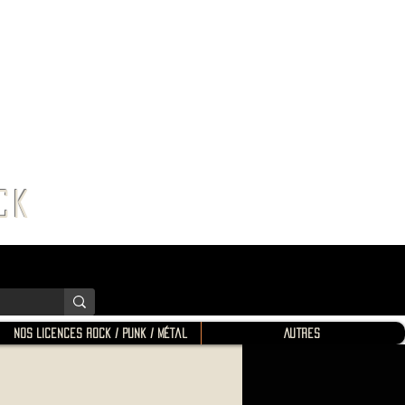
K SHOP
ROCK
Nos Licences Rock / Punk / Métal
Autres