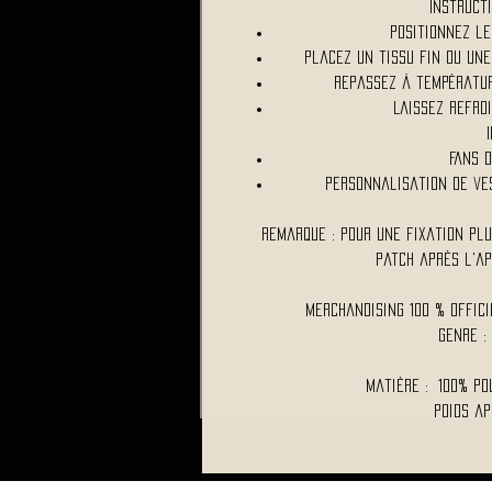
Instructi
Positionnez le
Placez un tissu fin ou une
Repassez à températur
Laissez refroi
Fans 
Personnalisation de ve
Remarque : Pour une fixation pl
patch après l'a
Merchandising 100 % Offic
Genre :
Matière : 100% po
Poids ap