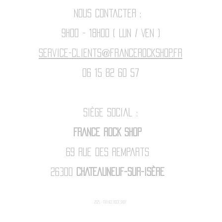
Nous contacter :
9h00 - 18H00 ( Lun / Ven )
Service-clients@francerockshop.fr
06 15 82 60 57
Siège Social :
FRANCE ROCK SHOP
69 Rue des Remparts
26300
CHATEAUNEUF-SUR-ISÈRE
2025 - FRANCE ROCK SHOp