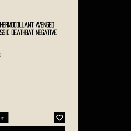
 Thermocollant AVENGED
assic Deathbat Negative
s
ну