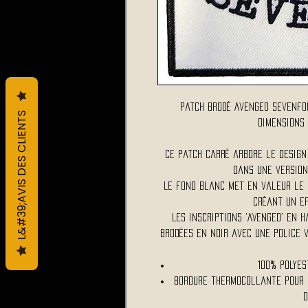
Patch brodé Avenged Sevenfo
L&#39;AVIS DES CLIENTS
Dimensions :
Ce patch carré arbore le design
dans une version
Le fond blanc met en valeur le 
créant un ef
Les inscriptions 'AVENGED' en 
brodées en noir avec une police 
100% polyes
Bordure thermocollante pour 
o