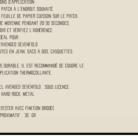
ons d'application :
 patch à l'endroit souhaité.
 feuille de papier cuisson sur le patch.
e moyenne pendant 20-30 secondes.
dir et vérifiez l'adhérence.
Idéal pour :
d'Avenged Sevenfold
stes en jean, sacs à dos, casquettes
us durable, il est recommandé de coudre le
pplication thermocollante.
iel
AVENGED SEVENFOLD
, Sous Licence
 Hard Rock, Metal
lyester avec finition brodée
proximatif : 30 Gr